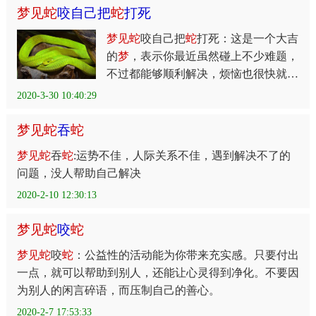
梦
见
蛇
咬自己把
蛇
打死
梦
见
蛇
咬自己把
蛇
打死：这是一个大吉
的
梦
，表示你最近虽然碰上不少难题，
不过都能够顺利解决，烦恼也很快就消
除
2020-3-30 10:40:29
梦
见
蛇
吞
蛇
梦
见
蛇
吞
蛇
:运势不佳，人际关系不佳，遇到解决不了的
问题，没人帮助自己解决
2020-2-10 12:30:13
梦
见
蛇
咬
蛇
梦
见
蛇
咬
蛇
：公益性的活动能为你带来充实感。只要付出
一点，就可以帮助到别人，还能让心灵得到净化。不要因
为别人的闲言碎语，而压制自己的善心。
2020-2-7 17:53:33