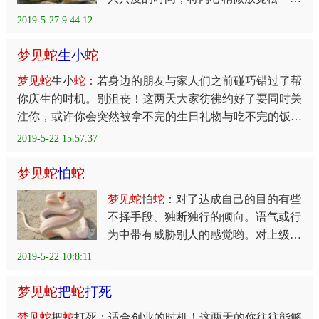
吧。情侣们约会时不妨离开喧闹的场
2019-5-27 9:44:12
所，挑选个点著烛台的地方，在朦胧的
烛光下谈心，这两天的你更能卸下武
梦
见
蛇
生小
蛇
梦
见
蛇
生小
蛇
：若身边的朋友与家人们之前碰巧错过了帮
你庆生的时机。别沮丧！这两天大家彷彿约好了要同时关
注你，或许你会突然被拿不完的生日礼物与吃不完的饭局
邀约淹没，而感到受宠若惊喔！这两天生日的你更加幸运
2019-5-22 15:57:37
梦
见
蛇
怕
蛇
梦
见
蛇
怕
蛇
：对了达成自己的目的有些
不择手段、独断独行的倾向。语气或行
为中带有威胁别人的感觉哟。对上级、
长辈有所建议时可得要慎选言词，避免
2019-5-22 10:8:11
太冲的语气。此外也严禁跟别人的约定
因临时理由而取消，想要避免引发
梦
见
蛇
把
蛇
打死
梦
见
蛇
把
蛇
打死：适合创业的时机！这两天的你往往能够