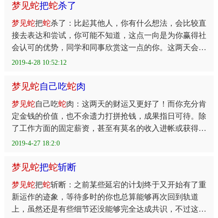
梦
见
蛇
把
蛇
杀了
梦
见
蛇
把
蛇
杀了：比起其他人，你有什么想法，会比较直
接去表达和尝试，你可能不知道，这点一向是为你赢得社
会认可的优势，同学和同事欣赏这一点的你。这两天会遇
上些小困难，如果能作出虚心求教的态度，会让你原本直
2019-4-28 10:52:12
梦
见
蛇
自己吃
蛇
肉
梦
见
蛇
自己吃
蛇
肉：这两天的财运又更好了！而你充分肯
定金钱的价值，也不余遗力打拼抢钱，成果指日可待。除
了工作方面的固定薪资，甚至有莫名的收入进帐或获得物
资。如果不需自己负担生计，也会得到意外的好处或赠品
2019-4-27 18:2:0
梦
见
蛇
把
蛇
斩断
梦
见
蛇
把
蛇
斩断：之前某些延宕的计划终于又开始有了重
新运作的迹象，等待多时的你也总算能够再次回到轨道
上，虽然还是有些细节还没能够完全达成共识，不过这都