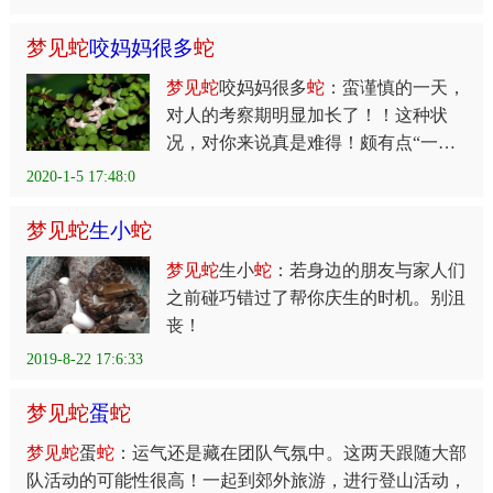
梦
见
蛇
咬妈妈很多
蛇
梦
见
蛇
咬妈妈很多
蛇
：蛮谨慎的一天，
对人的考察期明显加长了！！这种状
况，对你来说真是难得！颇有点“一朝
被
蛇
咬十年怕井绳”的意味！就算是给
2020-1-5 17:48:0
你留下很好的第一印象的人，这两天也
态度淡淡地，和他保持着一定的距离
梦
见
蛇
生小
蛇
梦
见
蛇
生小
蛇
：若身边的朋友与家人们
之前碰巧错过了帮你庆生的时机。别沮
丧！
2019-8-22 17:6:33
梦
见
蛇
蛋
蛇
梦
见
蛇
蛋
蛇
：运气还是藏在团队气氛中。这两天跟随大部
队活动的可能性很高！一起到郊外旅游，进行登山活动，