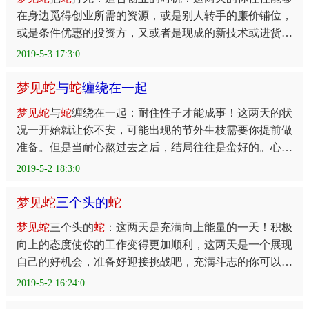
在身边觅得创业所需的资源，或是别人转手的廉价铺位，
或是条件优惠的投资方，又或者是现成的新技术或进货渠
道。总之，只有你有心，新的事业天地可以看到曙光了！
2019-5-3 17:3:0
梦
见
蛇
与
蛇
缠绕在一起
梦
见
蛇
与
蛇
缠绕在一起：耐住性子才能成事！这两天的状
况一开始就让你不安，可能出现的节外生枝需要你提前做
准备。但是当耐心熬过去之后，结局往往是蛮好的。心情
也随之变得相当舒畅！恋情方面，旅途中更有机会遇到合
2019-5-2 18:3:0
梦
见
蛇
三个头的
蛇
梦
见
蛇
三个头的
蛇
：这两天是充满向上能量的一天！积极
向上的态度使你的工作变得更加顺利，这两天是一个展现
自己的好机会，准备好迎接挑战吧，充满斗志的你可以说
是火力全开，尽情展现吧。工作之余，记得注意健康问题
2019-5-2 16:24:0