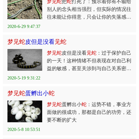
梦
见
蛇
把
蛇
打死了：预示着你有不输给
别人的念头相当强烈，但实际的情况往
往未能让你得意，只会让你的失落感更
强。
2020-6-29 9:47:37
梦
见
蛇
皮但是没看
见
蛇
梦
见
蛇
皮但是没看
见
蛇
：过于保护自己
的一天！这种情绪不但表现在对自己利
益的敏感，甚至关涉到与自己关系密切
的人的利益时
2020-5-19 9:31:22
梦
见
蛇
蛋孵出小
蛇
梦
见
蛇
蛋孵出小
蛇
：运势不错，事业方
面做的很成功，那都是自己的功劳，还
要不断的扩大
2020-5-8 10:53:51