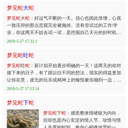
梦
见
蛇
大
蛇
梦
见
蛇
大
蛇
：好运气不断的一天。信心也因此倍增，心底
一致压抑的那点悲观完全被抛掉。没有尝试过的工作/学
业，你这两天不妨去试一试，是挖掘自己天分的好时机。
恋情方面的发展顺利，功利的气氛在慢慢散去，你可望与
2019-5-27 17:22:1
梦
见
蛇
吐
蛇
梦
见
蛇
吐
蛇
：新计划开始逐步明确的一天！这两天的你对
接下来的日子，有了跟以往不同的想法，现实的得益更加
让你在意，虚无的玩乐或精神上的愉悦被你抛到一边，从
这两天开始的这个工作/学业周，你会像工蚁一样让自己
2019-5-27 17:12:14
梦
见
蛇
下
蛇
梦
见
蛇
下
蛇
：感觉整体情绪较为内向，
但却也是内心安定的情人节。珍惜与情
人共度的时间，将内心稍微放宽松一些