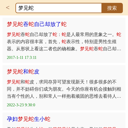
<
搜索
梦
见
蛇
吞
蛇
自己却放了
蛇
梦
见
蛇
吞
蛇
自己却放了
蛇
：
蛇
是人最常用的意象之一。
蛇
表示的内容很丰富，首先，
蛇
表示性，特别是男性生殖
器。从形状上看这二者也的确相象。
梦
见
蛇
吞
蛇
自己却放
了
蛇
的心理学解析
蛇
也是男性性器官和父权的象征。请看
2017-1-11 17:3:11
下
梦
见
蛇
和
蛇
皮
梦
见
蛇
和
蛇
皮，求同存异可望发现新天！很多很多的不
同，并不妨碍你们成为朋友。今天的你座有机会接触到相
当有个性的人，别和常人一样抱着顽固的思维去看待人
家。同时，务实功利的想法往往会让你自缚手脚，反而增
2022-3-23 9:30:0
加不
孕妇
梦
见
蛇
生小
蛇