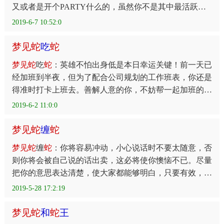
又或者是开个PARTY什么的，虽然你不是其中最活跃的
那一位，却也能在这种热闹的气氛中，找到快乐的感觉
2019-6-7 10:52:0
梦
见
蛇
吃
蛇
梦
见
蛇
吃
蛇
：英雄不怕出身低是本日幸运关键！前一天已
经加班到半夜，但为了配合公司规划的工作班表，你还是
得准时打卡上班去。善解人意的你，不妨帮一起加班的同
事们准备活力早餐，贴心的举动会让大家感到无比窝心，
2019-6-2 11:0:0
梦
见
蛇
缠
蛇
梦
见
蛇
缠
蛇
：你将容易冲动，小心说话时不要太随意，否
则你将会被自己说的话出卖，这必将使你懊恼不已。尽量
把你的意思表达清楚，使大家都能够明白，只要有效，即
使重复说几次也是必要的。今天你的计划可能被中断。不
2019-5-28 17:2:19
梦
见
蛇
和
蛇
王