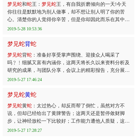
梦
见
蛇
和
蛇
王：
梦
见
蛇
王，有自我折磨倾向的一天!今天
你往往是默默地为别人做事，却不想让别人明了你的苦
心。清楚你的人觉得你辛苦，但是你却因此而乐在其中。
身体状况偏弱，以往欠下的健康债今天会出来作祟，你要
2019-5-28 10:53:36
小
梦
见
蛇
背
蛇
梦
见
蛇
背
蛇
：准备好享受掌声围绕、迎接众人喝采了
吗﹖﹗细腻又富有内涵你，这两天将长久以来资料分析及
研究的成果，与团队分享，会议上的精彩报告，充分展现
缜密周全的思考逻辑，不但获得长官及同事的拍手喝采，
2019-5-27 17:46:24
也为
梦
见
蛇
黄
蛇
梦
见
蛇
黄
蛇
：太过热心，却反而帮了倒忙，虽然对方不
说，但却已经给出了黄牌警告；这两天还是暂停敛财脚
步，让神经放松一下比较好；工作能力遭他人质疑，这种
情况更是让你有些力不从心。
2019-5-27 17:28:27