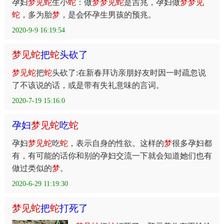
孕妇
梦
见
蛇
生小
蛇
：做
梦
梦
见
蛇
是吉兆，孕妇做
梦
梦
见
蛇
，多为胎
梦
，是会怀孕生男孩的预兆。
2020-9-9 16:19:54
梦
见
蛇
把
蛇
头砍了
梦
见
蛇
把
蛇
头砍了:在新春拜访亲朋好友时因一时疏忽说
了不该说的话，或是带有失礼意味的言词。
2020-7-19 15:16:0
孕妇
梦
见
蛇
吃
蛇
孕妇
梦
见
蛇
吃
蛇
，表示自身的性欲。这样的
梦
很多孕妇都
有，有可能的话你和别的孕妇交流一下就会知道她们也有
做过类似的
梦
。
2020-6-29 11:19:30
梦
见
蛇
把
蛇
打死了