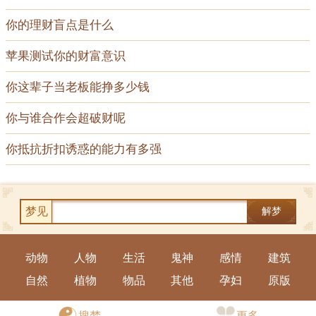
你的理财盲点是什么
苹果测试你的财富意识
你这辈子当老板能挣多少钱
你与谁合作会超破财呢
你抵抗折扣诱惑的能力有多强
梦见
解梦
动物
人物
生活
鬼神
感情
建筑
自然
植物
物品
其他
孕妇
原版
手机版
|
电脑版
搜梦
更多