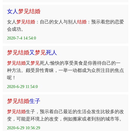
女人
梦
见
结
婚
女人
梦
见
结
婚
：自己的女人与别人
结
婚
：预示着您的恋爱
会成功。
2020-7-4 14:54:0
梦
见
结
婚
又
梦
见
死人
梦
见
结
婚
又
梦
见
死人:愉快的享受美食是你善待自己的一
种方法。颇受异性青睐，一举一动都成为众所注目的焦点
呢！
2020-6-29 11:54:0
梦
见
结
婚
生子
梦
见
结
婚
生子，预示着自己最近的生活会发生比较多的改
变，可能是环境上的改变，例如搬家或者到别的城市等。
2020-6-29 10:56:29