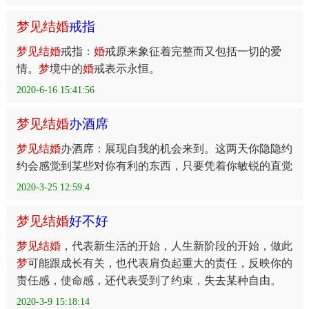
梦
见
结
婚
戒指
梦
见
结
婚
戒指：
婚
戒原来象征着完整而又包括一切的爱
情。
梦
境中的
婚
戒表示永恒。
2020-6-16 15:41:56
梦
见
结
婚
办酒席
梦
见
结
婚
办酒席：展现自我的机会来到。这两天你隐隐约
约会感觉到某些对你有利的东西，只要凭着你敏锐的直觉
2020-3-25 12:59:4
梦
见
结
婚
好不好
梦
见
结
婚
，代表新生活的开始，人生新阶段的开始，做此
梦
可能跟成长有关，也代表肩负起重大的责任，反映你的
责任感，使命感，还代表受到了约束，失去某种自由。
2020-3-9 15:18:14