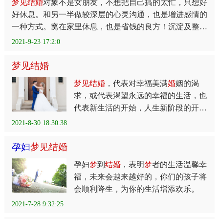
梦
见
结
婚
对象不是女朋友，不想把自己搞的太忙，只想好
好休息。和另一半做较深层的心灵沟通，也是增进感情的
一种方式。窝在家里休息，也是省钱的良方！沉淀及整顿
情绪，会让接下来的挑战更顺利。
2021-9-23 17:2:0
梦
见
结
婚
梦
见
结
婚
，代表对幸福美满
婚
姻的渴
求，或代表渴望永远的幸福的生活，也
代表新生活的开始，人生新阶段的开
始，做此
梦
可能跟成长有关，也代表肩
2021-8-30 18:30:38
负起重大的责任，反映你的责任感，使
命感，还代表受到了约束，失去某种自
孕妇
梦
见
结
婚
孕妇
梦
到
结
婚
，表明
梦
者的生活温馨幸
福，未来会越来越好的，你们的孩子将
会顺利降生，为你的生活增添欢乐。
2021-7-28 9:32:25