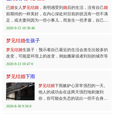
已
婚
女人
梦
见
结
婚
，表明感受到
婚
后的生活，没有自己
婚
前期待的一样美好，在内心深处对目前的状况有一些不满
足，或夫妻间因为一些小事儿，而发生一些矛盾，自己情
绪上有些不满、有怨言。
2020-9-15 10:30:46
梦
见
结
婚
生孩子
梦
见
结
婚
生孩子：预示着自己最近的生活会发生比较多的
改变，可能是环境上的改变，例如搬家或者到别的城市等
2020-9-13 10:47:0
梦
见
结
婚
下雨
梦
见
结
婚
下雨嫉妒心异常强烈的一天。
他人的成功会在这两天强烈地刺激到
你，你可能会失态的说出一些不合身份
的话。
2020-8-30 9:56:0