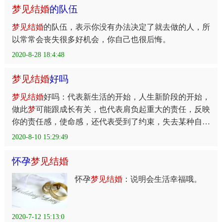
梦
见
结
婚
的队伍
梦
见
结
婚
的队伍，表示你没有办法决定了就去做的人，所
以常常会丧失很多好机会，你自己也很后悔。
2020-8-28 18:4:48
梦
见
结
婚
好吗
梦
见
结
婚
好吗：代表新生活的开始，人生新阶段的开始，
做此
梦
可能跟成长有关，也代表肩负起重大的责任，反映
你的责任感，使命感，还代表受到了约束，失去某种自
由。
2020-8-10 15:29:49
怀孕
梦
见
结
婚
怀孕
梦
见
结
婚
：说明会生活幸福哦。
2020-7-12 15:13:0