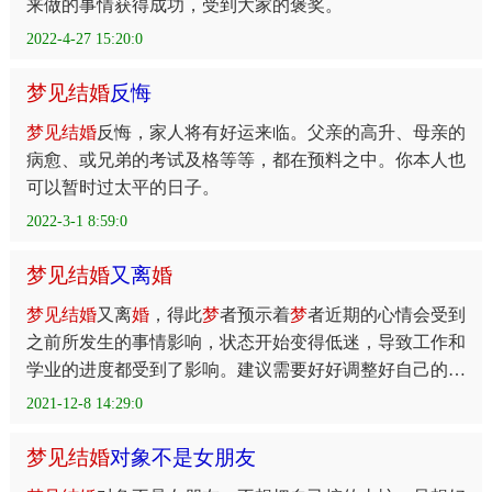
来做的事情获得成功，受到大家的褒奖。
2022-4-27 15:20:0
梦
见
结
婚
反悔
梦
见
结
婚
反悔，家人将有好运来临。父亲的高升、母亲的
病愈、或兄弟的考试及格等等，都在预料之中。你本人也
可以暂时过太平的日子。
2022-3-1 8:59:0
梦
见
结
婚
又离
婚
梦
见
结
婚
又离
婚
，得此
梦
者预示着
梦
者近期的心情会受到
之前所发生的事情影响，状态开始变得低迷，导致工作和
学业的进度都受到了影响。建议需要好好调整好自己的心
态，过去的事情就过去了，不过为了过去而浪费当下，影
2021-12-8 14:29:0
梦
见
结
婚
对象不是女朋友