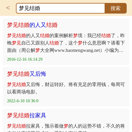
<
搜索
梦
见
结
婚
的人又
结
婚
梦
见
结
婚
的人又
结
婚
的案例解析
梦
境：我已经
结
婚
了，昨
晚
梦
见
自己又跟别人
结
婚
了，这个
梦
什么意思啊？请看下
面由（周公解
梦
大全网www.haomengwang.net）小编为您
整理的周公解
梦
梦
见
结
婚
的人又
结
婚
2016-12-16 16:14:29
梦
见
结
婚
又后悔
梦
见
结
婚
又后悔，财运转好。将有充足的零用钱，每周可
以看两场电影。
2022-6-10 10:36:0
梦
见
结
婚
拉家具
梦
见
结
婚
拉家具，预示着做
梦
的人的运势不错，不久的将