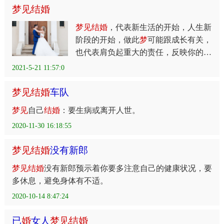
梦
见
结
婚
梦
见
结
婚
，代表新生活的开始，人生新
阶段的开始，做此
梦
可能跟成长有关，
也代表肩负起重大的责任，反映你的责
任感，使命感，还代表受到了约束，失
2021-5-21 11:57:0
去某种自由。
梦
见
结
婚
车队
梦
见
自己
结
婚
：要生病或离开人世。
2020-11-30 16:18:55
梦
见
结
婚
没有新郎
梦
见
结
婚
没有新郎预示着你要多注意自己的健康状况，要
多休息，避免身体有不适。
2020-10-14 8:47:24
已
婚
女人
梦
见
结
婚