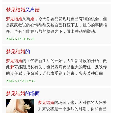
梦
见
结
婚
又离
婚
梦
见
结
婚
又离
婚
，今天你容易发现对自己有利的机会，但
是跃跃欲试的心情往往又被自己打压下去，担心的事情很
多。也有可能在形势的胁迫之下，做出冲动的举动。
2020-2-27 11:35:29
梦
见
结
婚
的
梦
见
结
婚
的：代表新生活的开始，人生新阶段的开始，做
此
梦
可能跟成长有关，也代表肩负起重大的责任，反映你
的责任感，使命感，还代表受到了约束，失去某种自由
2020-2-17 20:22:33
梦
见
结
婚
的场面
梦
见
结
婚
的场面：这几天对你的人际关
系来说将是一个激烈的时期，你和自己