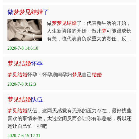
做
梦
梦
见
结
婚
了
做
梦
梦
见
结
婚
了：代表新生活的开始，
人生新阶段的开始，做此
梦
可能跟成长
有关，也代表肩负起重大的责任，反映
你的责任感，使命感，还代表受到了约
2020-7-8 14:6:10
梦
见
结
婚
怀孕
梦
见
结
婚
怀孕：怀孕期间孕妇
梦
见
自己
结
婚
2020-7-8 9:12:3
梦
见
结
婚
队伍
梦
见
结
婚
队伍，这两天感觉有无形的压力存在，最好找些
喜欢的事情来做，太过空闲反而会让你有罪恶感，所以还
是让自己忙一些吧
2020-7-6 15:12:31