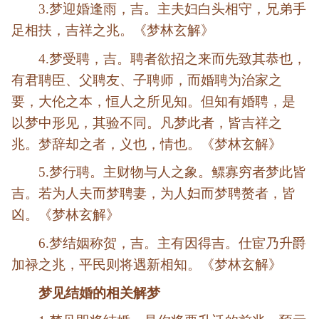
3.梦迎婚逢雨，吉。主夫妇白头相守，兄弟手
足相扶，吉祥之兆。《梦林玄解》
4.梦受聘，吉。聘者欲招之来而先致其恭也，
有君聘臣、父聘友、子聘师，而婚聘为治家之
要，大伦之本，恒人之所见知。但知有婚聘，是
以梦中形见，其验不同。凡梦此者，皆吉祥之
兆。梦辞却之者，义也，情也。《梦林玄解》
5.梦行聘。主财物与人之象。鳏寡穷者梦此皆
吉。若为人夫而梦聘妻，为人妇而梦聘赘者，皆
凶。《梦林玄解》
6.梦结姻称贺，吉。主有因得吉。仕宦乃升爵
加禄之兆，平民则将遇新相知。《梦林玄解》
梦见结婚的相关解梦