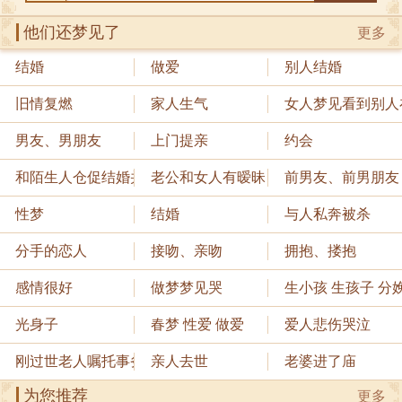
他们还梦见了
更多
结婚
做爱
别人结婚
旧情复燃
家人生气
女人梦见看到别人
男友、男朋友
上门提亲
约会
和陌生人仓促结婚并悔婚
老公和女人有暧昧
前男友、前男朋友
性梦
结婚
与人私奔被杀
分手的恋人
接吻、亲吻
拥抱、搂抱
感情很好
做梦梦见哭
生小孩 生孩子 分
光身子
春梦 性爱 做爱
爱人悲伤哭泣
刚过世老人嘱托事务
亲人去世
老婆进了庙
为您推荐
更多