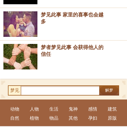
梦见此事 家里的喜事也会越
多
梦者梦见此事 会获得他人的
信任
梦见
解梦
动物
人物
生活
鬼神
感情
建筑
自然
植物
物品
其他
孕妇
原版