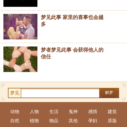
梦见此事 家里的喜事也会越
多
梦者梦见此事 会获得他人的
信任
梦见
解梦
动物
人物
生活
鬼神
感情
建筑
自然
植物
物品
其他
孕妇
原版