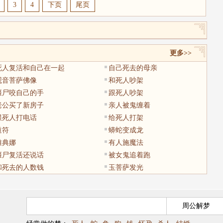
3
4
下页
尾页
更多>>
死人复活和自己在一起
自己死去的母亲
观音菩萨佛像
和死人吵架
僵尸咬自己的手
跟死人吵架
老公买了新房子
亲人被鬼缠着
跟死人打电话
给死人打架
道符
蟒蛇变成龙
雅典娜
有人施魔法
僵尸复活还说话
被女鬼追着跑
和死去的人数钱
玉菩萨发光