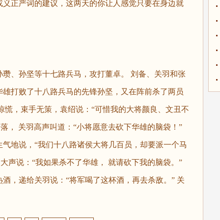
或义正严词的建议，这两天的你让人感觉只要在身边就
、孙坚等十七路兵马，攻打董卓。 刘备、关羽和张
华雄打败了十八路兵马的先锋孙坚，又在阵前杀了两员
惊慌，束手无策，袁绍说：“可惜我的大将颜良、文丑不
刚落， 关羽高声叫道：“小将愿意去砍下华雄的脑袋！”
生气地说，“我们十八路诸侯大将几百员，却要派一个马
羽大声说：“我如果杀不了华雄， 就请砍下我的脑袋。”
酒，递给关羽说：“将军喝了这杯酒，再去杀敌。” 关