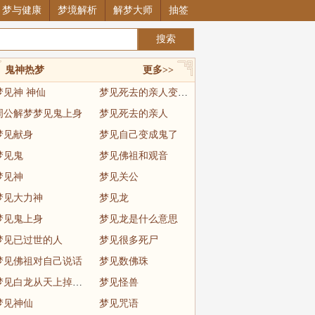
梦与健康
梦境解析
解梦大师
抽签
鬼神热梦
更多>>
梦见神 神仙
梦见死去的亲人变成僵尸
周公解梦梦见鬼上身
梦见死去的亲人
梦见献身
梦见自己变成鬼了
梦见鬼
梦见佛祖和观音
梦见神
梦见关公
梦见大力神
梦见龙
梦见鬼上身
梦见龙是什么意思
梦见已过世的人
梦见很多死尸
梦见佛祖对自己说话
梦见数佛珠
梦见白龙从天上掉下来
梦见怪兽
梦见神仙
梦见咒语