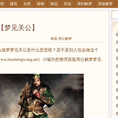
感情
建筑
自然
植物
物品
其他
孕妇解梦
原版解梦
【梦见关公】
来源:周公解梦
做梦梦见关公是什么意思呢？是不是别人也会做这个
haomengwang.net）小编为您整理原版周公解梦梦见