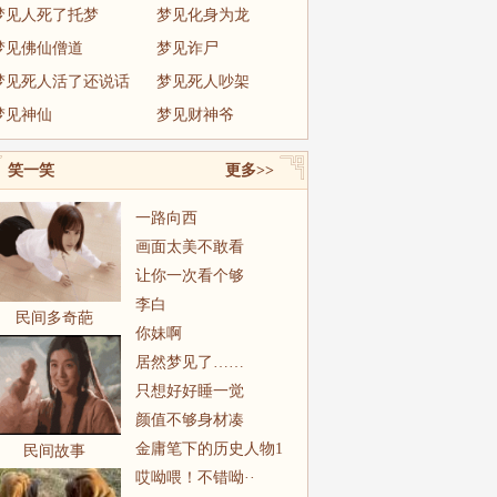
梦见人死了托梦
梦见化身为龙
梦见佛仙僧道
梦见诈尸
梦见死人活了还说话
梦见死人吵架
梦见神仙
梦见财神爷
笑一笑
更多>>
一路向西
画面太美不敢看
让你一次看个够
李白
民间多奇葩
你妹啊
居然梦见了……
只想好好睡一觉
颜值不够身材凑
金庸笔下的历史人物1
民间故事
哎呦喂！不错呦··