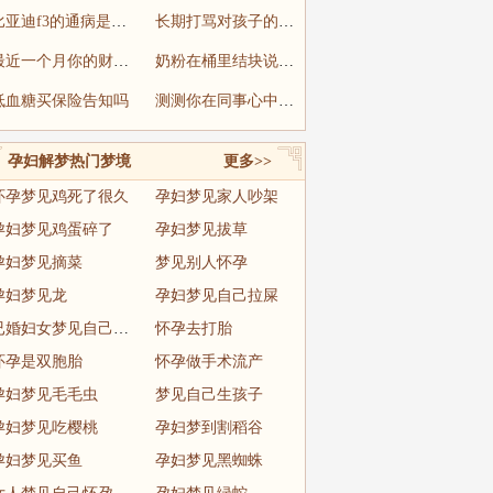
比亚迪f3的通病是什么
长期打骂对孩子的影响
最近一个月你的财运旺吗
奶粉在桶里结块说明什么
低血糖买保险告知吗
测测你在同事心中的地位有多高
孕妇解梦热门梦境
更多>>
怀孕梦见鸡死了很久
孕妇梦见家人吵架
孕妇梦见鸡蛋碎了
孕妇梦见拔草
孕妇梦见摘菜
梦见别人怀孕
孕妇梦见龙
孕妇梦见自己拉屎
已婚妇女梦见自己怀孕快生了
怀孕去打胎
怀孕是双胞胎
怀孕做手术流产
孕妇梦见毛毛虫
梦见自己生孩子
孕妇梦见吃樱桃
孕妇梦到割稻谷
孕妇梦见买鱼
孕妇梦见黑蜘蛛