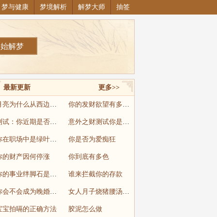
梦与健康
梦境解析
解梦大师
抽签
最新更新
更多>>
月亮为什么从西边升起
你的发财欲望有多高呢
测试：你近期是否就要面临失业
意外之财测试你是个什么样的人
你在职场中是绿叶还是红花
你是否为爱痴狂
你的财产因何停涨
你到底有多色
你的事业绊脚石是什么
谁来拦截你的存款
你会不会成为晚婚一族
女人月子烧猪腰汤怎么做
宝宝拍嗝的正确方法
胶泥怎么做