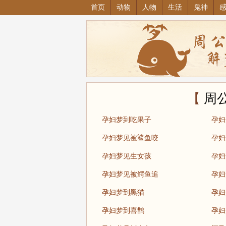
首页
动物
人物
生活
鬼神
【
周
孕妇梦到吃果子
孕妇
孕妇梦见被鲨鱼咬
孕妇
孕妇梦见生女孩
孕妇
孕妇梦见被鳄鱼追
孕妇
孕妇梦到黑猫
孕妇
孕妇梦到喜鹊
孕妇