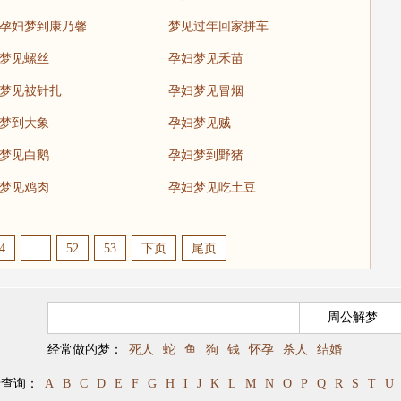
孕妇梦到康乃馨
梦见过年回家拼车
梦见螺丝
孕妇梦见禾苗
梦见被针扎
孕妇梦见冒烟
梦到大象
孕妇梦见贼
梦见白鹅
孕妇梦到野猪
梦见鸡肉
孕妇梦见吃土豆
4
...
52
53
下页
尾页
经常做的梦：
死人
蛇
鱼
狗
钱
怀孕
杀人
结婚
母查询：
A
B
C
D
E
F
G
H
I
J
K
L
M
N
O
P
Q
R
S
T
U