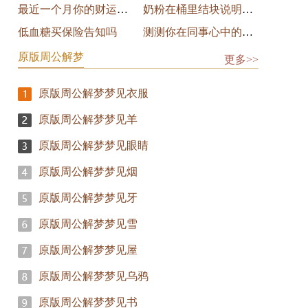
最近一个月你的财运旺吗
奶粉在桶里结块说明什么
低血糖买保险告知吗
测测你在同事心中的地位有多高
原版周公解梦
更多>>
原版周公解梦梦见衣服
原版周公解梦梦见羊
原版周公解梦梦见眼睛
原版周公解梦梦见烟
原版周公解梦梦见牙
原版周公解梦梦见雪
原版周公解梦梦见屋
原版周公解梦梦见乌鸦
原版周公解梦梦见书