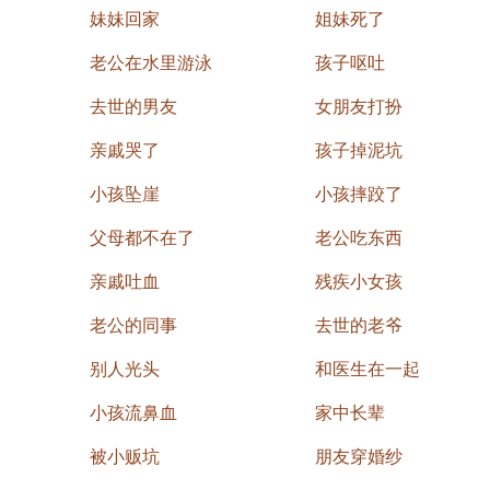
妹妹回家
姐妹死了
老公在水里游泳
孩子呕吐
去世的男友
女朋友打扮
亲戚哭了
孩子掉泥坑
小孩坠崖
小孩摔跤了
父母都不在了
老公吃东西
亲戚吐血
残疾小女孩
老公的同事
去世的老爷
别人光头
和医生在一起
小孩流鼻血
家中长辈
被小贩坑
朋友穿婚纱