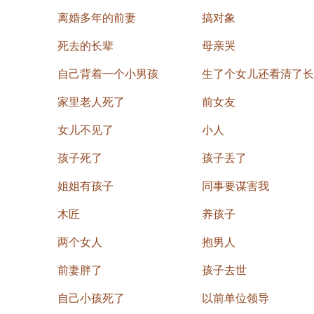
离婚多年的前妻
搞对象
死去的长辈
母亲哭
自己背着一个小男孩
生了个女儿还看清了长
家里老人死了
前女友
女儿不见了
小人
孩子死了
孩子丢了
姐姐有孩子
同事要谋害我
木匠
养孩子
两个女人
抱男人
前妻胖了
孩子去世
自己小孩死了
以前单位领导