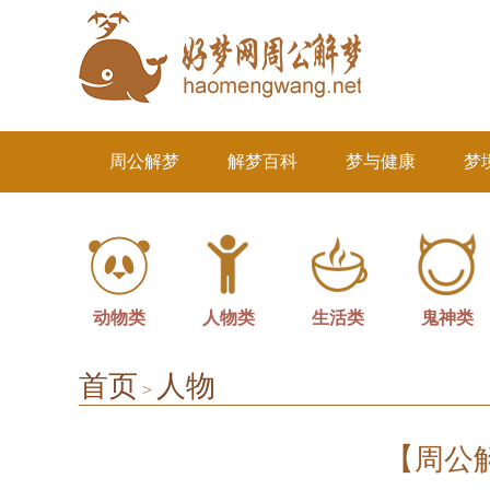
周公解梦
解梦百科
梦与健康
梦
动物类
人物类
生活类
鬼神类
首页
人物
>
【
周公