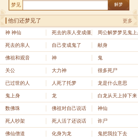
梦见
解梦
他们还梦见了
更多
神 神仙
死去的亲人变成僵尸
周公解梦梦见鬼上
死去的亲人
自己变成鬼了
献身
佛祖和观音
神
鬼
关公
大力神
很多死尸
已过世的人
人死了托梦
龙是什么意思
鬼上身
龙
白龙从天上掉下来
数佛珠
佛祖对自己说话
神仙
死人吵架
死人活了还说话
诈尸
佛仙僧道
化身为龙
鬼把我拉下去