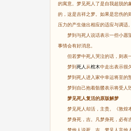
的寓意。梦见死人了是自我超脱的
的，这是吉祥之梦。如果是悲伤的
压力的产生做出相应的适应与调适
梦到与死人说话表示一些小愿望
事情会有好消息。
但若梦中死人哭泣的话，则表一
梦到
死人
从
棺木
中走出表示很
梦到死人进入家中幸运将至的
梦到自己抱着骷髅表示将受人毁
梦见死人复活的原版解梦
梦见死人却活，主贵。《敦煌本
梦身死，吉。凡梦身死，必有吉
梦他人说死，吉。梦见人言他人