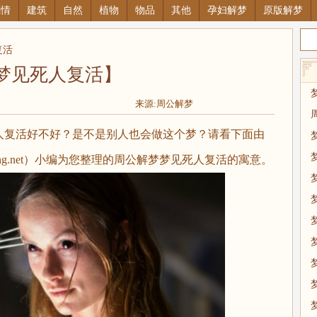
感情
建筑
自然
植物
物品
其他
孕妇解梦
原版解梦
复活
梦见死人复活】
来源:周公解梦
人复活好不好？是不是别人也会做这个梦？请看下面由
wang.net）小编为您整理的周公解梦梦见死人复活的寓意。