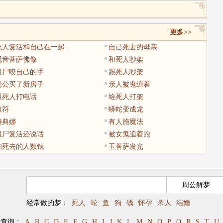
更多>>
死人复活和自己在一起
自己死去的母亲
观音菩萨佛像
和死人吵架
僵尸咬自己的手
跟死人吵架
老公买了新房子
亲人被鬼缠着
跟死人打电话
给死人打架
道符
蟒蛇变成龙
雅典娜
有人施魔法
僵尸复活还说话
被女鬼追着跑
和死去的人数钱
玉菩萨发光
经常做的梦：
死人
蛇
鱼
狗
钱
怀孕
杀人
结婚
母查询：
A
B
C
D
E
F
G
H
I
J
K
L
M
N
O
P
Q
R
S
T
U