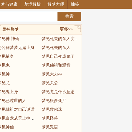
梦与健康
梦境解析
解梦大师
抽签
鬼神热梦
更多>>
梦见神 神仙
梦见死去的亲人变成僵尸
周公解梦梦见鬼上身
梦见死去的亲人
梦见献身
梦见自己变成鬼了
梦见鬼
梦见佛祖和观音
梦见神
梦见大力神
梦见龙
梦见关公
梦见鬼上身
梦见龙是什么意思
梦见已过世的人
梦见很多死尸
梦见佛祖对自己说话
梦见数佛珠
梦见白龙从天上掉下来
梦见怪兽
梦见神仙
梦见咒语