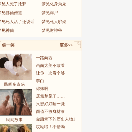
梦见人死了托梦
梦见化身为龙
梦见佛仙僧道
梦见诈尸
梦见死人活了还说话
梦见死人吵架
梦见神仙
梦见财神爷
笑一笑
更多>>
一路向西
画面太美不敢看
让你一次看个够
李白
民间多奇葩
你妹啊
居然梦见了……
只想好好睡一觉
颜值不够身材凑
金庸笔下的历史人物1
民间故事
哎呦喂！不错呦··