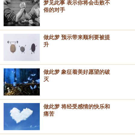
梦见此事 表示你将会击败不
俗的对手
做此梦 预示带来顺利要被提
升
做此梦 象征着美好愿望的破
灭
做此梦 将经受感情的快乐和
痛苦