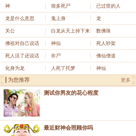
神
很多死尸
已过世的人
龙是什么意思
鬼上身
龙
关公
白龙从天上掉下来
数佛珠
佛祖对自己说话
神仙
死人吵架
死人活了还说话
诈尸
佛仙僧道
化身为龙
人死了托梦
神仙
为您推荐
更多
测试你男友的花心程度
最近财神会照顾你吗