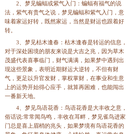
2、梦见蝙蝠或紫气入门：蝙蝠有福气的说
法，紫气有贵气之说，梦见蝙蝠和紫气入门，意
味着家运好转，既然家运，当然是财运也跟着好
转。
3、梦见枯木逢春：枯木逢春是转运的信息，
对于深处困境的朋友来说是大吉之兆，因为草木
茂盛代表喜事临门，财气满满，如果梦中遇到出
现这些景象，表明近期财运大逆转，不但有财
气，更足以升官发财，掌权掌财，在事业和生意
上的运势开始得心应手，就算再困难，也能闯出
一番新天地。
4、梦见鸟语花香：鸟语花香是大丰收之意，
俗话说:常常闻鸟鸣，丰收在耳畔，梦见雀鸟进家
门总是喜上眉梢的兆头，如果梦境有鸟语花香的