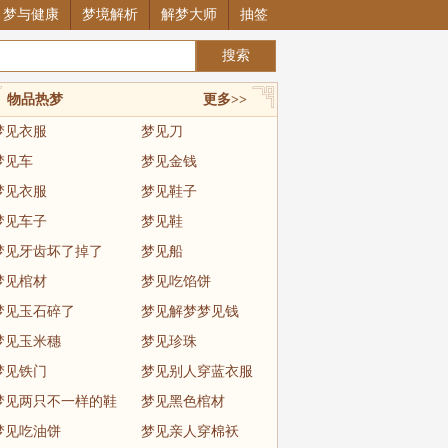
梦与健康
梦境解析
解梦大师
抽签
物品热梦
更多>>
梦见衣服
梦见刀
梦见车
梦见金钱
梦见衣服
梦见鞋子
梦见车子
梦见鞋
梦见牙齿坏了掉了
梦见船
梦见棺材
梦见吃馅饼
梦见玉石碎了
梦见解梦梦见钱
梦见玉米穗
梦见珍珠
梦见铁门
梦见别人穿蓝衣服
梦见两只不一样的鞋
梦见黑色棺材
梦见吃油饼
梦见亲人穿棉袄