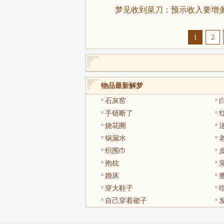
梦见收到菜刀：预示收入要增多
1
2
物品最新解梦
石灰窑
手链断了
烧花圈
锅漏水
织围巾
抱枕
婚床
穿大鞋子
自己穿着裙子