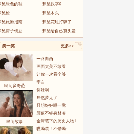
梦见绿色的鞋
梦见数字6
梦见枪
梦见木头
梦见旅游指南
梦见花瓶打碎了
梦见房子钥匙
梦见给自己剪头发
笑一笑
更多>>
一路向西
画面太美不敢看
让你一次看个够
李白
民间多奇葩
你妹啊
居然梦见了……
只想好好睡一觉
颜值不够身材凑
金庸笔下的历史人物1
民间故事
哎呦喂！不错呦··