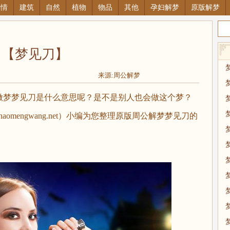
感情
建筑
自然
植物
物品
其他
孕妇解梦
原版解梦
【梦见刀】
来源:周公解梦
梦梦见刀是什么意思呢？是不是别人也会做这个梦？
omengwang.net）小编为您整理原版周公解梦梦见刀的