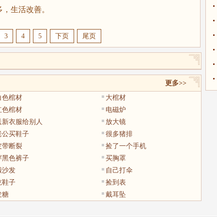
，生活改善。
3
4
5
下页
尾页
更多>>
白色棺材
大棺材
红色棺材
电磁炉
送新衣服给别人
放大镜
老公买鞋子
很多猪排
皮带断裂
捡了一个手机
穿黑色裤子
买胸罩
搬沙发
自己打伞
吃鞋子
捡到表
发糖
戴耳坠