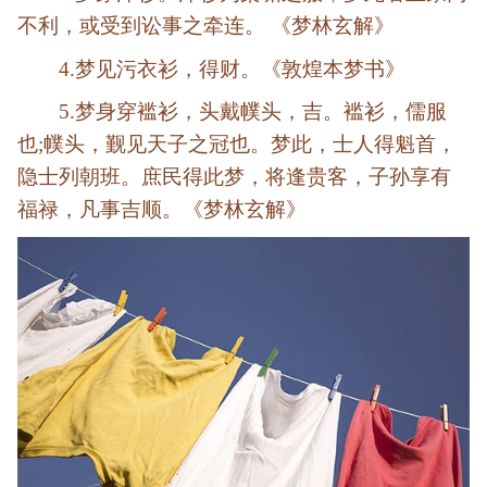
不利，或受到讼事之牵连。 《梦林玄解》
4.梦见污衣衫，得财。《敦煌本梦书》
5.梦身穿褴衫，头戴幞头，吉。褴衫，儒服
也;幞头，觐见天子之冠也。梦此，士人得魁首，
隐士列朝班。庶民得此梦，将逢贵客，子孙享有
福禄，凡事吉顺。《梦林玄解》