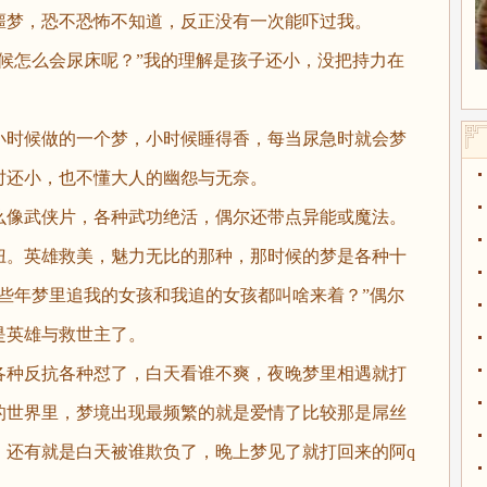
噩梦，恐不恐怖不知道，反正没有一次能吓过我。
怎么会尿床呢？”我的理解是孩子还小，没把持力在
时候做的一个梦，小时候睡得香，每当尿急时就会梦
时还小，也不懂大人的幽怨与无奈。
像武侠片，各种武功绝活，偶尔还带点异能或魔法。
妞。英雄救美，魅力无比的那种，那时候的梦是各种十
些年梦里追我的女孩和我追的女孩都叫啥来着？”偶尔
是英雄与救世主了。
种反抗各种怼了，白天看谁不爽，夜晚梦里相遇就打
的世界里，梦境出现最频繁的就是爱情了比较那是屌丝
。还有就是白天被谁欺负了，晚上梦见了就打回来的阿q