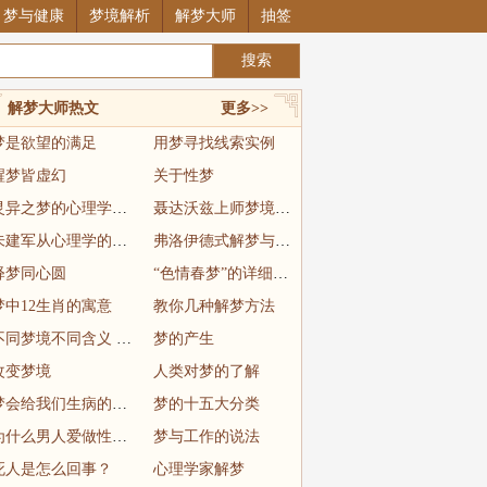
梦与健康
梦境解析
解梦大师
抽签
解梦大师热文
更多>>
梦是欲望的满足
用梦寻找线索实例
醒梦皆虚幻
关于性梦
灵异之梦的心理学解释
聂达沃兹上师梦境经历
朱建军从心理学的角度说解梦
弗洛伊德式解梦与周公解梦
释梦同心圆
“色情春梦”的详细释意
梦中12生肖的寓意
教你几种解梦方法
不同梦境不同含义 这篇文章值得收藏
梦的产生
改变梦境
人类对梦的了解
梦会给我们生病的提示
梦的十五大分类
为什么男人爱做性梦？
梦与工作的说法
死人是怎么回事？
心理学家解梦