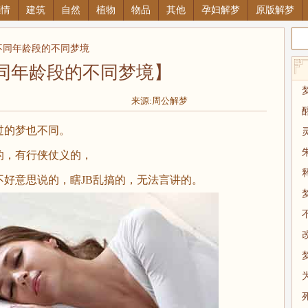
感情
建筑
自然
植物
物品
其他
孕妇解梦
原版解梦
不同年龄段的不同梦境
同年龄段的不同梦境】
来源:周公解梦
的梦也不同。
，有行侠仗义的，
意思说的，瞎JB乱搞的，无法言讲的。