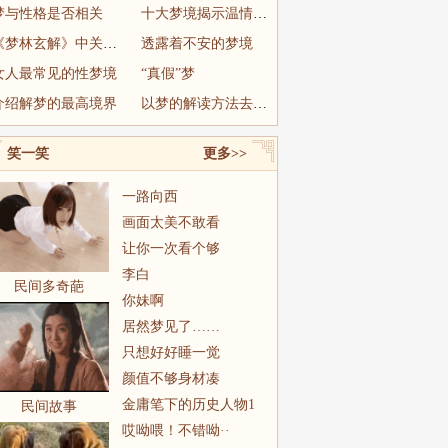
梦与性格是否相关
十大梦境揭示温情指数
《梦林玄解》中关于梦的分类
透露着不安的梦境
女人最常见的性梦境
“真假”梦
介绍解梦的最高境界
以梦的解读方法去看易经
笑一笑
更多>>
一路向西
画面太美不敢看
让你一次看个够
李白
民间多奇葩
你妹啊
居然梦见了……
只想好好睡一觉
颜值不够身材凑
金庸笔下的历史人物1
民间故事
哎呦喂！不错呦··