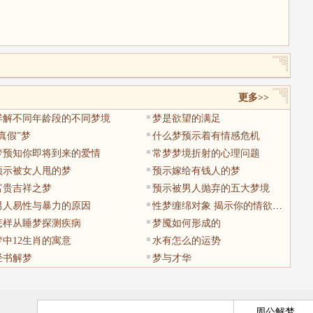
更多>>
详解不同年龄段的不同梦境
梦是欲望的满足
“真假”梦
什么梦预示着有情感危机
梦预知你即将到来的爱情
常梦梦境折射的心理问题
预示被女人甩的梦
预示嫁给有钱人的梦
富贵吉祥之梦
预示被男人抛弃的五大梦境
男人易性与暴力的原因
性梦缠绵对象 揭示你的情欲秘密
怎样从睡梦探测疾病
梦魇如何形成的
梦中12生肖的寓意
水有怎么的运势
经书解梦
梦与才华