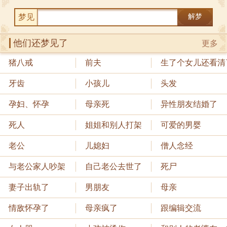
梦见
解梦
他们还梦见了
更多
猪八戒
前夫
生了个女儿还看清
牙齿
小孩儿
头发
孕妇、怀孕
母亲死
异性朋友结婚了
死人
姐姐和别人打架
可爱的男婴
老公
儿媳妇
僧人念经
与老公家人吵架
自己老公去世了
死尸
妻子出轨了
男朋友
母亲
情敌怀孕了
母亲疯了
跟编辑交流