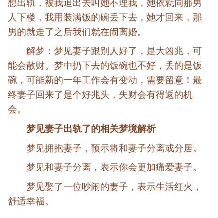
想出轨，被我追出去叫她不理我，她依就同那男
人下楼，我用装满饭的碗丢下去，她才回来，那
男的就走了之后我们就在闹离婚。
解梦：梦见妻子跟别人好了，是大凶兆，可
能会散财。梦中扔下去的饭碗也不好，丢的是饭
碗，可能新的一年工作会有变动，需要留意！最
终妻子回来了是个好兆头，失财会有得返的机
会。
梦见妻子出轨了的相关梦境解析
梦见拥抱妻子，预示将和妻子分离或分居。
梦见和妻子分离，表示你会更加痛爱妻子。
梦见娶了一位吵闹的妻子，表示生活红火，
舒适幸福。