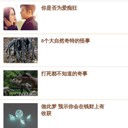
你是否为爱痴狂
8个大自然奇特的怪事
打死都不知道的奇事
做此梦 预示你会在钱财上有
收获