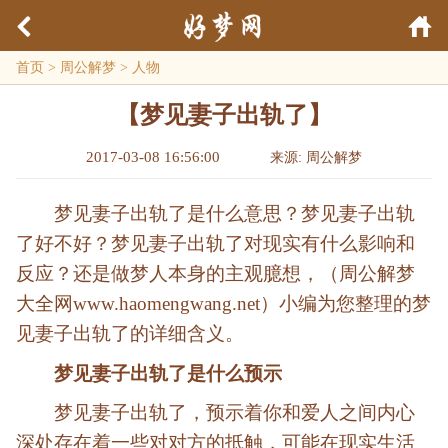
首页
>
周公解梦
>
人物
【梦见妻子出轨了】
2017-03-08 16:56:00
来源: 周公解梦
梦见妻子出轨了是什么意思？梦见妻子出轨
了好不好？梦见妻子出轨了对现实有什么影响和
反应？还是做梦人本身的主观臆想，（周公解梦
大全网www.haomengwang.net）小编为您整理的梦
见妻子出轨了的详细含义。
梦见妻子出轨了是什么预示
梦见妻子出轨了，预示着你和爱人之间内心
深处存在着一些对对方的抵触，可能在现实生活