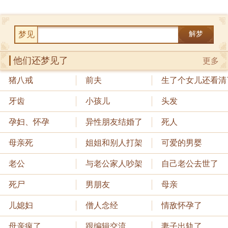
梦见
解梦
他们还梦见了
更多
猪八戒
前夫
生了个女儿还看清
牙齿
小孩儿
头发
孕妇、怀孕
异性朋友结婚了
死人
母亲死
姐姐和别人打架
可爱的男婴
老公
与老公家人吵架
自己老公去世了
死尸
男朋友
母亲
儿媳妇
僧人念经
情敌怀孕了
母亲疯了
跟编辑交流
妻子出轨了