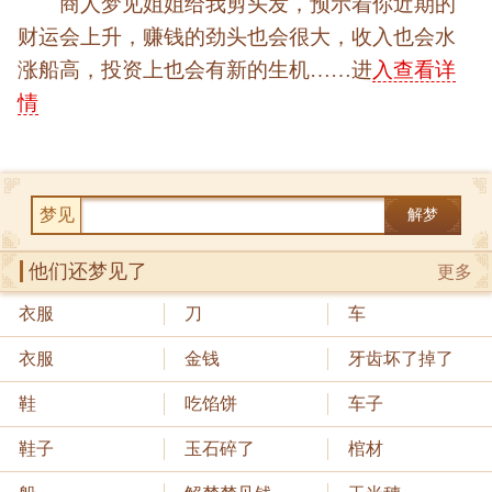
商人梦见姐姐给我剪头发，预示着你近期的
财运会上升，赚钱的劲头也会很大，收入也会水
涨船高，投资上也会有新的生机……进
入查看详
情
梦见
解梦
他们还梦见了
更多
衣服
刀
车
衣服
金钱
牙齿坏了掉了
鞋
吃馅饼
车子
鞋子
玉石碎了
棺材