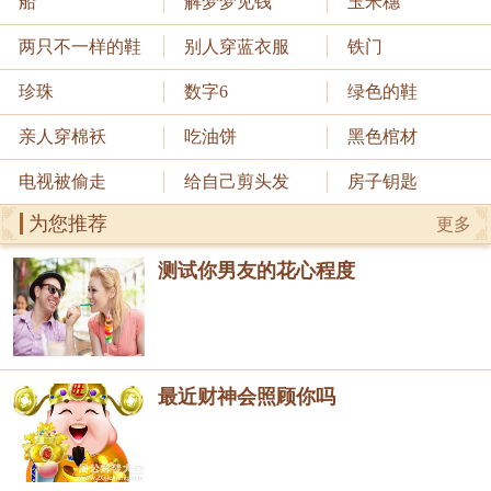
船
解梦梦见钱
玉米穗
两只不一样的鞋
别人穿蓝衣服
铁门
珍珠
数字6
绿色的鞋
亲人穿棉袄
吃油饼
黑色棺材
电视被偷走
给自己剪头发
房子钥匙
为您推荐
更多
测试你男友的花心程度
最近财神会照顾你吗