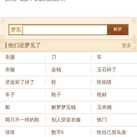
梦见
解梦
他们还梦见了
更多
衣服
刀
车
衣服
金钱
玉石碎了
牙齿坏了掉了
鞋
吃馅饼
车子
鞋子
棺材
船
解梦梦见钱
玉米穗
两只不一样的鞋
别人穿蓝衣服
铁门
珍珠
数字6
给自己剪头发