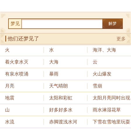
梦见
解梦
他们还梦见了
更多
火
水
海洋、大海
着火拿水灭
大海
云
有泉水喷涌
暴雨
火山爆发
月亮
天气晴朗
雪崩
地震
太阳和彩虹
太阳月亮同时出现
山
好多好多水
雨水淋湿花草
水流
赤脚渡浅水河
下雪在雪地里玩耍