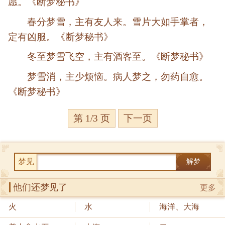
愿。《断梦秘书》
春分梦雪，主有友人来。雪片大如手掌者，
定有凶服。《断梦秘书》
冬至梦雪飞空，主有酒客至。《断梦秘书》
梦雪消，主少烦恼。病人梦之，勿药自愈。
《断梦秘书》
第 1/3 页
下一页
梦见
解梦
他们还梦见了
更多
火
水
海洋、大海