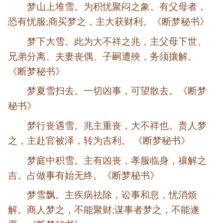
梦山上堆雪。为积忧聚闷之象。有父母者，
恐有忧服;商买梦之，主大获财利。《断梦秘书》
梦下大雪。此为大不祥之兆，主父母下世、
兄弟分离、夫妻丧偶、子嗣遭殃，务须攘解。
《断梦秘书》
梦夏雪扫去。一切凶事，可望散去。《断梦
秘书》
梦行丧遇雪。兆主重丧，大不祥也。贵人梦
之，主赴官被泽，转为吉利。 《断梦秘书》
梦庭中积雪。主有凶丧，孝服临身，禳解之
吉。占做事有始无终。《断梦秘书》
梦雪飘。主疾病祛除，讼事和息，忧消烦
解。商人梦之，不能聚财;谋事者梦之，不能遂