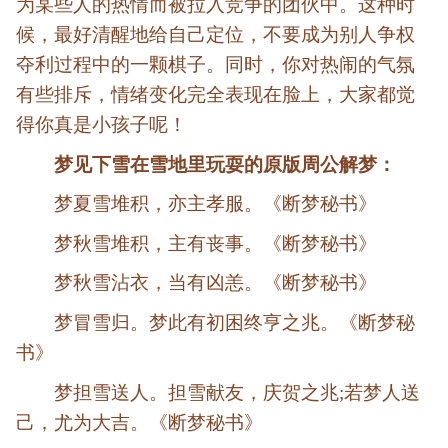
为某些人的热情而被拉入竞争的团伙中。这种时
候，最好清醒地给自己定位，不要成为别人争权
夺利过程中的一颗棋子。同时，你对热闹的气氛
有些排斥，情绪变化完全表现在脸上，大家都觉
得你真是小孩子呢！
梦见下雪在雪地里玩耍的原版周公解梦：
梦夏雪堆积，亦主孝服。《断梦秘书》
梦秋雪堆积，主有丧事。《断梦秘书》
梦秋雪沾衣，当有凶恙。《断梦秘书》
梦冒雪归。梦此有初困终亨之兆。《断梦秘
书》
梦担雪送人。担雪献友，庆贺之兆;若梦人送
己，尤为大吉。《断梦秘书》