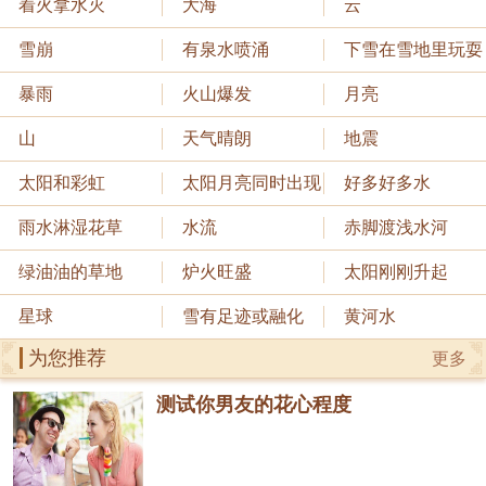
着火拿水灭
大海
云
雪崩
有泉水喷涌
下雪在雪地里玩耍
暴雨
火山爆发
月亮
山
天气晴朗
地震
太阳和彩虹
太阳月亮同时出现
好多好多水
雨水淋湿花草
水流
赤脚渡浅水河
绿油油的草地
炉火旺盛
太阳刚刚升起
星球
雪有足迹或融化
黄河水
为您推荐
更多
测试你男友的花心程度