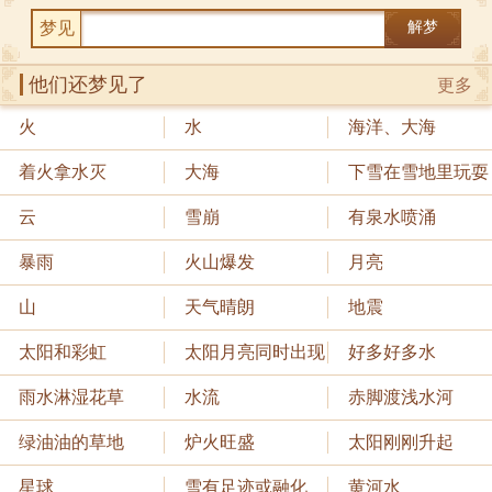
梦见
解梦
他们还梦见了
更多
火
水
海洋、大海
着火拿水灭
大海
下雪在雪地里玩耍
云
雪崩
有泉水喷涌
暴雨
火山爆发
月亮
山
天气晴朗
地震
太阳和彩虹
太阳月亮同时出现
好多好多水
雨水淋湿花草
水流
赤脚渡浅水河
绿油油的草地
炉火旺盛
太阳刚刚升起
星球
雪有足迹或融化
黄河水