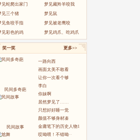
梦见蛇爬出家门
梦见藏羚羊咬我
梦见三个猪
梦见鼠
梦见鱼咬手指
梦见被老鹰咬
梦见彩色的鸡
梦见鸡爪、吃鸡爪
笑一笑
更多>>
一路向西
画面太美不敢看
让你一次看个够
李白
民间多奇葩
你妹啊
居然梦见了……
只想好好睡一觉
颜值不够身材凑
金庸笔下的历史人物1
民间故事
哎呦喂！不错呦··