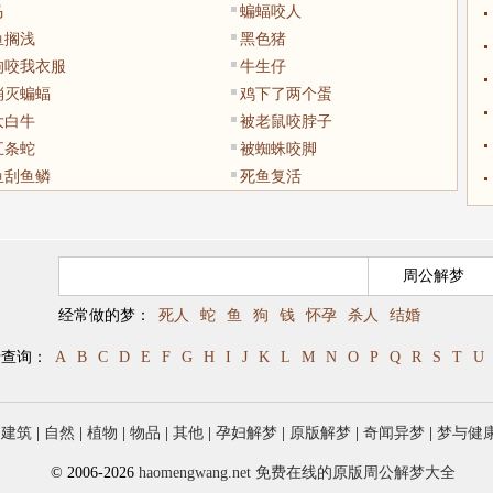
马
蝙蝠咬人
鱼搁浅
黑色猪
狗咬我衣服
牛生仔
消灭蝙蝠
鸡下了两个蛋
大白牛
被老鼠咬脖子
五条蛇
被蜘蛛咬脚
鱼刮鱼鳞
死鱼复活
经常做的梦：
死人
蛇
鱼
狗
钱
怀孕
杀人
结婚
母查询：
A
B
C
D
E
F
G
H
I
J
K
L
M
N
O
P
Q
R
S
T
U
|
建筑
|
自然
|
植物
|
物品
|
其他
|
孕妇解梦
|
原版解梦
|
奇闻异梦
|
梦与健
© 2006-2026
haomengwang.net 免费在线的原版周公解梦大全