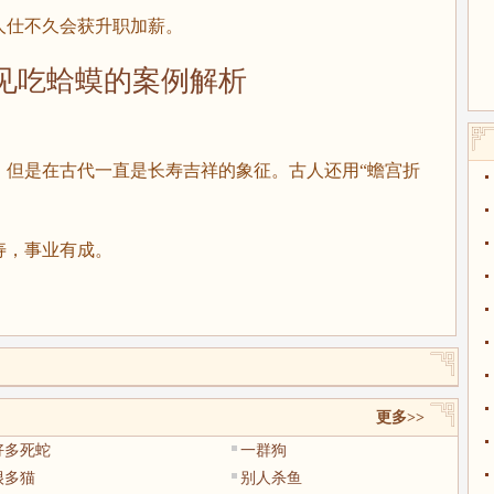
仕不久会获升职加薪。
吃蛤蟆的案例解析
是在古代一直是长寿吉祥的象征。古人还用“蟾宫折
，事业有成。
更多>>
好多死蛇
一群狗
很多猫
别人杀鱼