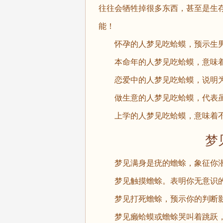
往往会牺牲掉很多东西，甚至是生
能！
怀孕的人梦见吃蛤蟆，预示生男
本命年的人梦见吃蛤蟆，意味着
恋爱中的人梦见吃蛤蟆，说明为
做生意的人梦见吃蛤蟆，代表虽
上学的人梦见吃蛤蟆，意味着不
梦见
梦见满身是疣的蟾蜍，象征你潜
梦见触摸蟾蜍。表明你无意识的
梦见打死蟾蜍，预示你的判断影
梦见癞蛤蟆或蟾蜍哭叫着跳跃，