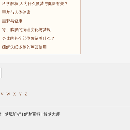
科学解释 人为什么做梦与健康有关？
噩梦与人体健康
噩梦与健康
肾、膀胱的病理变化与梦境
身体的各个部位象征着什么？
缓解失眠多梦的芦荟使用
V
W
X
Y
Z
康
|
梦境解析
|
解梦百科
|
解梦大师