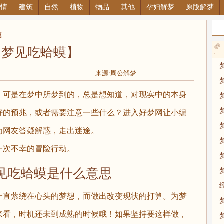
感情
建筑
自然
植物
物品
其他
孕妇解梦
原版解梦
蟆
【梦见吃蛤蟆】
来源:周公解梦
可是在梦中所梦到的，总是想知道，对现实中的本身
好的预兆，或者需要注意一些什么？进入好梦网让小编
为网友答疑解惑，走出迷途。
次不幸的冒险行动。
吃蛤蟆是什么意思
直萦绕在心头的梦想，而做出改变现状的打算。为梦
来看，时机还未到成熟的时候哦！如果坚持要这样做，