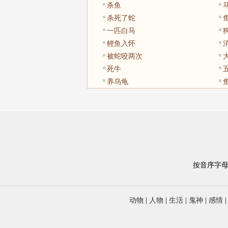
杀鱼
杀死了蛇
一匹白马
鲤鱼入怀
被蛇咬两次
死牛
养乌龟
按音序字
动物
|
人物
|
生活
|
鬼神
|
感情