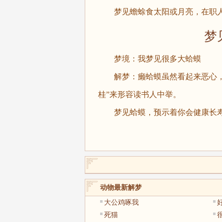
梦见蟾蜍食太阳或月亮，在职人
梦见
梦境：我梦见很多大蛤蟆
解梦：癞蛤蟆虽然看起来恶心，但
桂”来形容读书人中举。
梦见蛤蟆，预示着你会健康长寿
动物最新解梦
大公鸡啄我
死猫