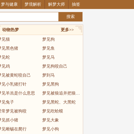
梦与健康
梦境解析
解梦大师
抽签
动物热梦
更多>>
梦见猫
梦见狗
梦见黑色猪
梦见鱼
梦见蛇
梦见马
梦见鸡
梦见狗咬自己
梦见被黄蛇咬自己
梦到马
梦见小乳猪打针
梦见黑狗
梦见羊羔是什么意思
梦见被狼追并把狼制服
梦见兔子
梦见黑蛇、大黑蛇
经常梦见被狗咬
梦见吃蛤蟆
梦见抓小猪
梦见大象
梦见晰蜴在爬行
梦见小狗