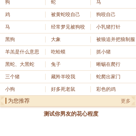
狗
蛇
马
鸡
被黄蛇咬自己
狗咬自己
马
经常梦见被狗咬
小乳猪打针
黑狗
大象
被狼追并把狼制服
羊羔是什么意思
吃蛤蟆
抓小猪
黑蛇、大黑蛇
兔子
晰蜴在爬行
三个猪
藏羚羊咬我
蛇爬出家门
小狗
好多死老鼠
彩色的鸡
为您推荐
更多
测试你男友的花心程度