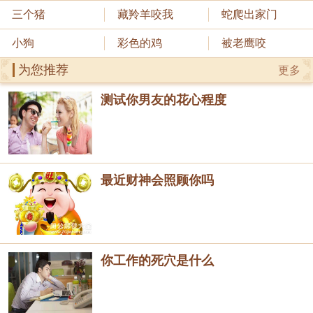
三个猪
藏羚羊咬我
蛇爬出家门
小狗
彩色的鸡
被老鹰咬
为您推荐
更多
测试你男友的花心程度
最近财神会照顾你吗
你工作的死穴是什么