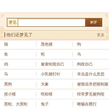
梦见
解梦
他们还梦见了
更多
猫
黑色猪
狗
鱼
蛇
马
鸡
被黄蛇咬自己
狗咬自己
马
小乳猪打针
羊羔是什么意思
黑狗
大象
被狼追并把狼制服
抓小猪
吃蛤蟆
经常梦见被狗咬
黑蛇、大黑蛇
兔子
晰蜴在爬行