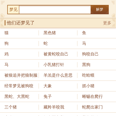
梦见
解梦
他们还梦见了
更多
猫
黑色猪
鱼
狗
蛇
马
鸡
被黄蛇咬自己
狗咬自己
马
小乳猪打针
黑狗
被狼追并把狼制服
羊羔是什么意思
吃蛤蟆
经常梦见被狗咬
大象
抓小猪
黑蛇、大黑蛇
兔子
晰蜴在爬行
三个猪
藏羚羊咬我
蛇爬出家门