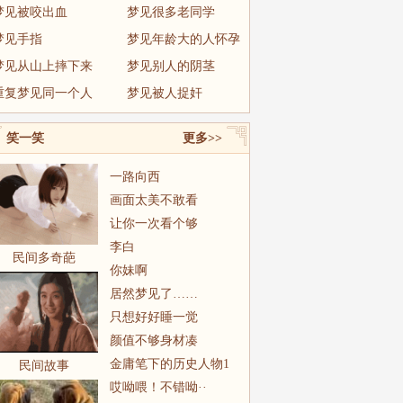
梦见被咬出血
梦见很多老同学
梦见手指
梦见年龄大的人怀孕
梦见从山上摔下来
梦见别人的阴茎
重复梦见同一个人
梦见被人捉奸
笑一笑
更多>>
一路向西
画面太美不敢看
让你一次看个够
李白
民间多奇葩
你妹啊
居然梦见了……
只想好好睡一觉
颜值不够身材凑
金庸笔下的历史人物1
民间故事
哎呦喂！不错呦··