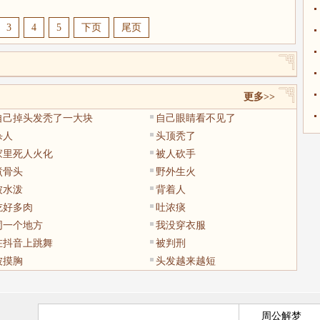
3
4
5
下页
尾页
更多>>
自己掉头发秃了一大块
自己眼睛看不见了
杀人
头顶秃了
家里死人火化
被人砍手
煮骨头
野外生火
被水泼
背着人
吃好多肉
吐浓痰
同一个地方
我没穿衣服
在抖音上跳舞
被判刑
被摸胸
头发越来越短