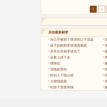
1
2
其他最新解梦
自己手被割了很深的口子流血
孩子的粑粑弄得满身都是
开车出车祸牙掉光了
从桥上掉下去
得绝症
演电影受伤
给别人下跪认错
火烧我屁股
吃饺子里面有钱