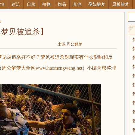
感情
建筑
自然
植物
物品
其他
孕妇解梦
原版解梦
杀
【梦见被追杀】
来源:周公解梦
见被追杀好不好？梦见被追杀对现实有什么影响和反
梦大全网www.haomengwang.net）小编为您整理