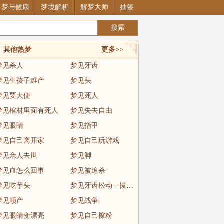
梦与健康
梦境解析
解梦大师
抽签
其他热梦
更多>>
梦见杀人
梦见牙齿
梦见生孩子难产
梦见头
梦见要大便
梦见死人
梦见棺材里面有死人
梦见失去自由
梦见眼睛
梦见指甲
梦见自己离开家
梦见自己玩游戏
梦见亲人去世
梦见脚
梦见血怎么回事
梦见被追杀
梦见吃芋头
梦见牙齿松动一拔就掉
梦见顺产
梦见战争
梦见眼睛变漂亮
梦见自己擦粉