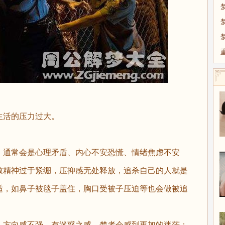
生活的压力过大。
通常会是心理矛盾、内心不安恐慌、情绪焦虑不安
致精神过于紧绷，压抑感无处释放，追杀自己的人就是
适，如鼻子被毯子盖住，胸口受被子压迫等也会做被追
，方向感不强，有迷惑之感，梦者会感到更加的迷茫；