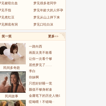
梦见被咬出血
梦见很多老同学
梦见手指
梦见年龄大的人怀孕
梦见煮红豆
梦见从山上摔下来
梦见脚底有洞
梦见口吐白沫
笑一笑
更多>>
一路向西
画面太美不敢看
让你一次看个够
居然梦见了……
民间多奇葩
李白
你妹啊
只想好好睡一觉
颜值不够身材凑
金庸笔下的历史人物1
民间故事
哎呦喂！不错呦··