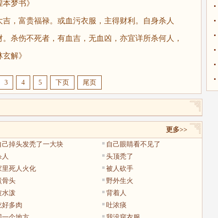
本梦书》
吉，富贵福禄。或血污衣服，主得财利。自身杀人
财。杀伤不死者，有血吉，无血凶，亦宜详所杀何人，
林玄解》
3
4
5
下页
尾页
更多>>
自己掉头发秃了一大块
自己眼睛看不见了
杀人
头顶秃了
家里死人火化
被人砍手
煮骨头
野外生火
被水泼
背着人
吃好多肉
吐浓痰
同一个地方
我没穿衣服