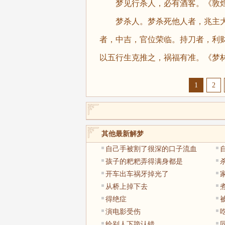
梦见行杀人，必有酒客。《敦煌
梦杀人。梦杀死他人者，兆主大
者，中吉，官位荣临。持刀者，利
以五行生克推之，祸福有准。《梦
1
2
其他最新解梦
自己手被割了很深的口子流血
孩子的粑粑弄得满身都是
开车出车祸牙掉光了
从桥上掉下去
得绝症
演电影受伤
给别人下跪认错