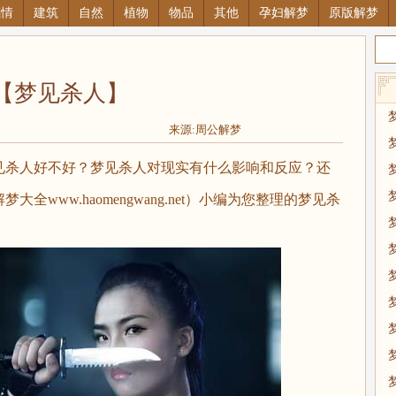
感情
建筑
自然
植物
物品
其他
孕妇解梦
原版解梦
【梦见杀人】
来源:周公解梦
杀人好不好？梦见杀人对现实有什么影响和反应？还
www.haomengwang.net）小编为您整理的梦见杀