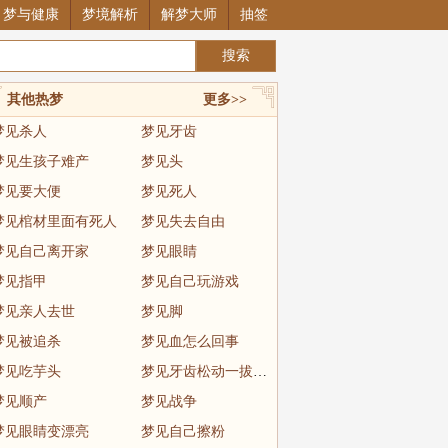
梦与健康
梦境解析
解梦大师
抽签
其他热梦
更多>>
梦见杀人
梦见牙齿
梦见生孩子难产
梦见头
梦见要大便
梦见死人
梦见棺材里面有死人
梦见失去自由
梦见自己离开家
梦见眼睛
梦见指甲
梦见自己玩游戏
梦见亲人去世
梦见脚
梦见被追杀
梦见血怎么回事
梦见吃芋头
梦见牙齿松动一拔就掉
梦见顺产
梦见战争
梦见眼睛变漂亮
梦见自己擦粉