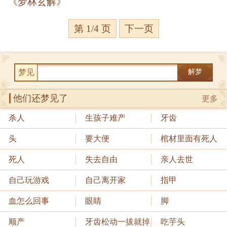
《梦林玄解》
第 1/4 页
下一页
梦见
解梦
他们还梦见了
更多
杀人
生孩子难产
牙齿
头
要大便
棺材里面有死人
死人
失去自由
亲人去世
自己玩游戏
自己离开家
指甲
血怎么回事
眼睛
脚
顺产
牙齿松动一拔就掉
吃芋头