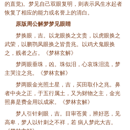
的直觉)。梦见自己双眼复明，则表示风生水起者
恢复了相应的能力或名誉上的清白。
原版周公解梦梦见眼睛
梦换眼，吉。以龙眼换之文贵，以虎眼换之
武荣，以鹏鹗凤眼换之皆贵兆。以鸡犬鬼眼换
之，贱者之占。《梦林玄解》
梦两眼垂珠，凶。珠似泪，心哀珠泪流，梦
主哭泣之兆。《梦林玄解》
梦两眼金光照土星，吉，买田取仆之兆。鼻
者中央之正，于五行属土，又为财物之主，金光
照鼻是费金用以成家。《梦林玄解》
梦人引针剌眼，吉。目审苍黄，辨好恶，见
高卑，梦人以针刺之不祥，若 病人梦此大吉。