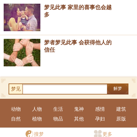
梦见此事 家里的喜事也会越
多
梦者梦见此事 会获得他人的
信任
梦见
解梦
动物
人物
生活
鬼神
感情
建筑
自然
植物
物品
其他
孕妇
原版
手机版
|
电脑版
搜梦
更多