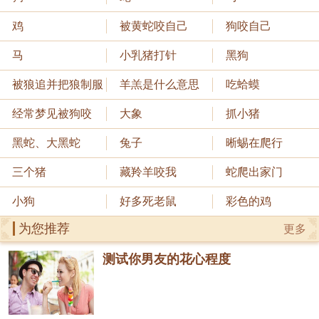
鸡
被黄蛇咬自己
狗咬自己
马
小乳猪打针
黑狗
被狼追并把狼制服
羊羔是什么意思
吃蛤蟆
经常梦见被狗咬
大象
抓小猪
黑蛇、大黑蛇
兔子
晰蜴在爬行
三个猪
藏羚羊咬我
蛇爬出家门
小狗
好多死老鼠
彩色的鸡
为您推荐
更多
测试你男友的花心程度