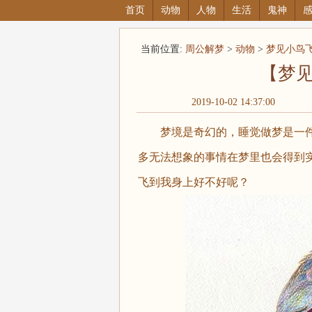
首页
动物
人物
生活
鬼神
当前位置:
周公解梦
>
动物
>
梦见小鸟
【梦
2019-10-02 14:37:00
梦境是奇幻的，睡觉做梦是一件
多无法想象的事情在梦里也会得到
飞到我身上好不好呢？