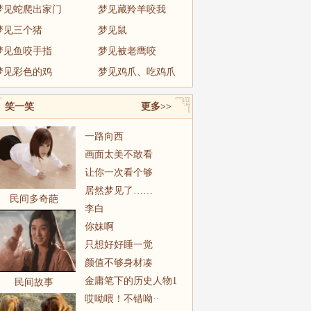
梦见蛇爬出家门
梦见藏羚羊咬我
梦见三个猪
梦见鼠
梦见鱼咬手指
梦见被老鹰咬
梦见彩色的鸡
梦见鸡爪、吃鸡爪
笑一笑
更多>>
一路向西
画面太美不敢看
让你一次看个够
居然梦见了……
民间多奇葩
李白
你妹啊
只想好好睡一觉
颜值不够身材凑
金庸笔下的历史人物1
民间故事
哎呦喂！不错呦··