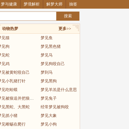
梦与健康
梦境解析
解梦大师
抽签
动物热梦
更多>>
梦见猫
梦见鱼
梦见狗
梦见黑色猪
梦见蛇
梦见马
梦见鸡
梦见狗咬自己
梦见被黄蛇咬自己
梦到马
梦见小乳猪打针
梦见黑狗
梦见吃蛤蟆
梦见羊羔是什么意思
梦见被狼追并把狼制服
梦见兔子
梦见黑蛇、大黑蛇
经常梦见被狗咬
梦见抓小猪
梦见大象
梦见晰蜴在爬行
梦见小狗