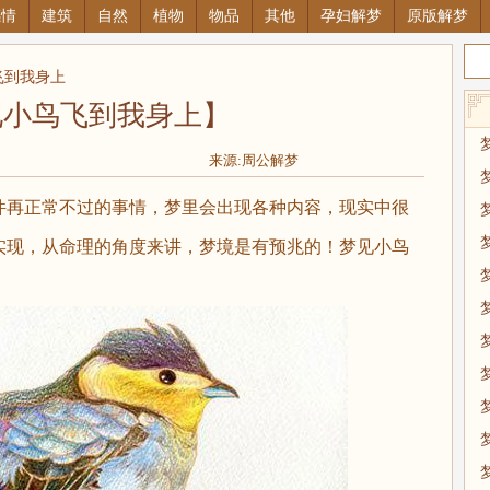
感情
建筑
自然
植物
物品
其他
孕妇解梦
原版解梦
飞到我身上
见小鸟飞到我身上】
来源:周公解梦
再正常不过的事情，梦里会出现各种内容，现实中很
实现，从命理的角度来讲，梦境是有预兆的！梦见小鸟