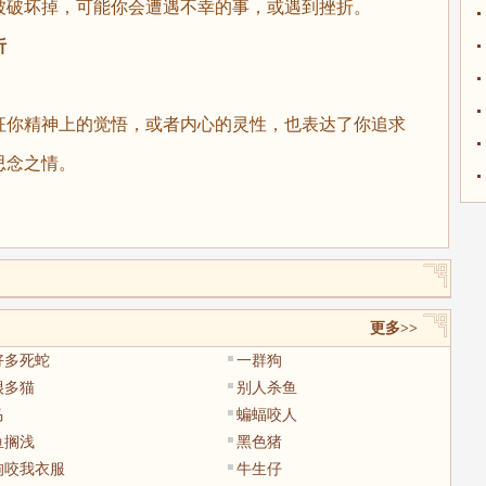
破坏掉，可能你会遭遇不幸的事，或遇到挫折。
析
你精神上的觉悟，或者内心的灵性，也表达了你追求
思念之情。
更多>>
好多死蛇
一群狗
很多猫
别人杀鱼
马
蝙蝠咬人
鱼搁浅
黑色猪
狗咬我衣服
牛生仔