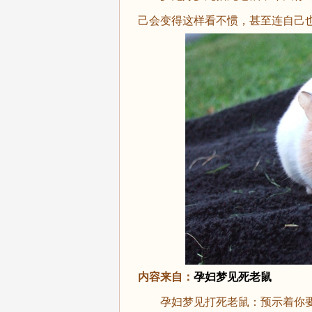
己会变得这样看不惯，甚至连自己
内容来自：
孕妇梦见死老鼠
孕妇梦见打死老鼠：预示着你要