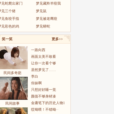
梦见蛇爬出家门
梦见藏羚羊咬我
梦见三个猪
梦见鼠
梦见鱼咬手指
梦见被老鹰咬
梦见彩色的鸡
梦见蟒蛇
笑一笑
更多>>
一路向西
画面太美不敢看
让你一次看个够
居然梦见了……
民间多奇葩
李白
你妹啊
只想好好睡一觉
颜值不够身材凑
金庸笔下的历史人物1
民间故事
哎呦喂！不错呦··