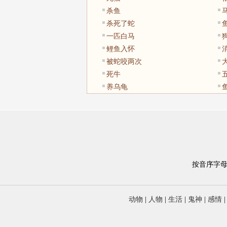
杀鱼
杀死了蛇
一匹白马
鲤鱼入怀
被蛇咬两次
死牛
养乌龟
按音序字
动物
|
人物
|
生活
|
鬼神
|
感情