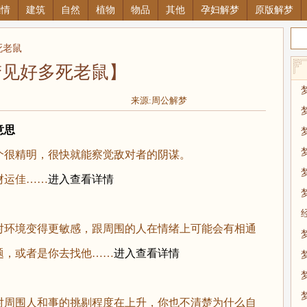
感情
建筑
自然
植物
物品
其他
孕妇解梦
原版解梦
死老鼠
梦见好多死老鼠】
来源:周公解梦
意思
很精明，很快就能察觉敌对者的阴谋。
运佳……
进入查看详情
环境变得更敏感，跟周围的人在情绪上可能会有相通
题，或者是你去找他……
进入查看详情
周围人和事的挑剔程度在上升，你也不清楚为什么自