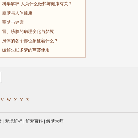
科学解释 人为什么做梦与健康有关？
噩梦与人体健康
噩梦与健康
肾、膀胱的病理变化与梦境
身体的各个部位象征着什么？
缓解失眠多梦的芦荟使用
V
W
X
Y
Z
康
|
梦境解析
|
解梦百科
|
解梦大师