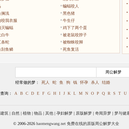
马
蝙蝠咬人
鱼搁浅
黑色猪
狗咬我衣服
牛生仔
消灭蝙蝠
鸡下了两个蛋
大白牛
被老鼠咬脖子
五条蛇
被蜘蛛咬脚
鱼刮鱼鳞
死鱼复活
经常做的梦：
死人
蛇
鱼
狗
钱
怀孕
杀人
结婚
母查询：
A
B
C
D
E
F
G
H
I
J
K
L
M
N
O
P
Q
R
S
T
U
|
建筑
|
自然
|
植物
|
物品
|
其他
|
孕妇解梦
|
原版解梦
|
奇闻异梦
|
梦与健
© 2006-2026
haomengwang.net 免费在线的原版周公解梦大全