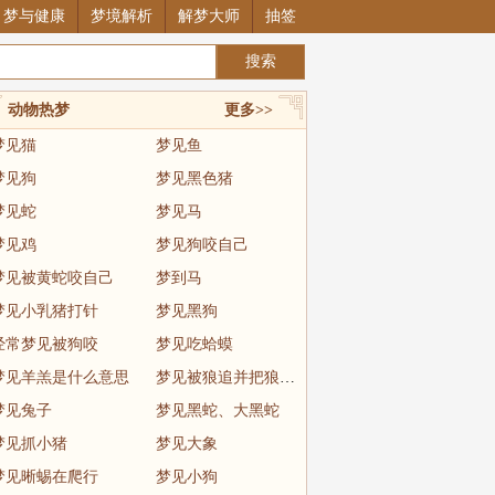
梦与健康
梦境解析
解梦大师
抽签
动物热梦
更多>>
梦见猫
梦见鱼
梦见狗
梦见黑色猪
梦见蛇
梦见马
梦见鸡
梦见狗咬自己
梦见被黄蛇咬自己
梦到马
梦见小乳猪打针
梦见黑狗
经常梦见被狗咬
梦见吃蛤蟆
梦见羊羔是什么意思
梦见被狼追并把狼制服
梦见兔子
梦见黑蛇、大黑蛇
梦见抓小猪
梦见大象
梦见晰蜴在爬行
梦见小狗