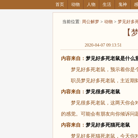
首页
动物
人物
生活
鬼神
当前位置:
周公解梦
>
动物
>
梦见好多
【
2020-04-07 09:13:51
内容来自：
梦见好多死老鼠
是什么
梦见好多死老鼠，预示着你是个
职员梦见好多死老鼠，主近期财
内容来自：
梦见很多死老鼠
梦见很多死老鼠，这两天你会对
的感觉。可能会有朋友向你倾诉问
内容来自：
梦见好多死猫死老鼠
梦见好多死猫死老鼠，今天你对