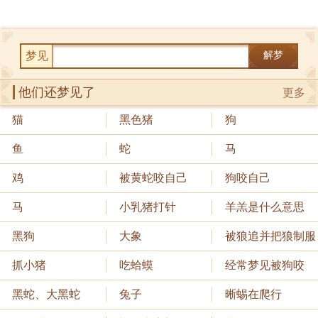
梦见
解梦
他们还梦见了
更多
猫
黑色猪
狗
鱼
蛇
马
鸡
被黄蛇咬自己
狗咬自己
马
小乳猪打针
羊羔是什么意思
黑狗
大象
被狼追并把狼制服
抓小猪
吃蛤蟆
经常梦见被狗咬
黑蛇、大黑蛇
兔子
晰蜴在爬行