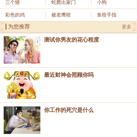
三个猪
蛇爬出家门
小狗
彩色的鸡
被老鹰咬
鱼咬手指
为您推荐
更多
测试你男友的花心程度
最近财神会照顾你吗
你工作的死穴是什么