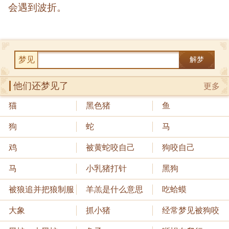
会遇到波折。
梦见
解梦
他们还梦见了
更多
猫
黑色猪
鱼
狗
蛇
马
鸡
被黄蛇咬自己
狗咬自己
马
小乳猪打针
黑狗
被狼追并把狼制服
羊羔是什么意思
吃蛤蟆
大象
抓小猪
经常梦见被狗咬