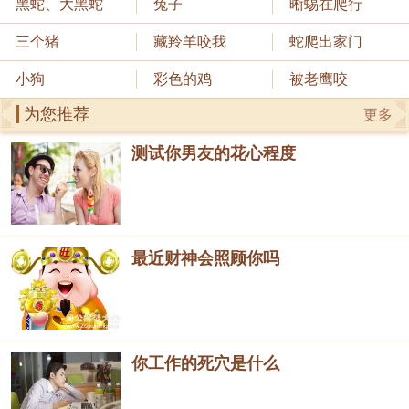
黑蛇、大黑蛇
兔子
晰蜴在爬行
三个猪
藏羚羊咬我
蛇爬出家门
小狗
彩色的鸡
被老鹰咬
为您推荐
更多
测试你男友的花心程度
最近财神会照顾你吗
你工作的死穴是什么