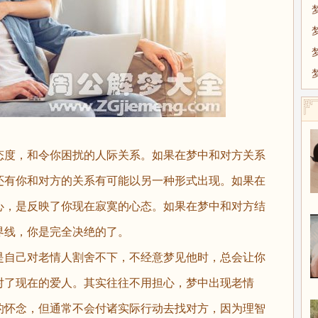
度，和令你困扰的人际关系。如果在梦中和对方关系
还有你和对方的关系有可能以另一种形式出现。如果在
心，是反映了你现在寂寞的心态。如果在梦中和对方结
界线，你是完全决绝的了。
自己对老情人割舍不下，不经意梦见他时，总会让你
对了现在的爱人。其实往往不用担心，梦中出现老情
的怀念，但通常不会付诸实际行动去找对方，因为理智