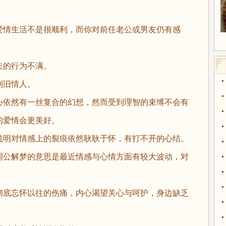
。
情生活不是很顺利，而你对前任老公或男友仍有感
。
的行为不满。
旧情人。
依然有一丝复合的幻想，然而受到理智的束缚不会有
的爱情会更美好。
明对情感上的裂痕依然耿耿于怀，有打不开的心结。
公解梦的意思是最近情感与心情方面有较大波动，对
底忘怀以往的伤痛，内心渴望关心与呵护，身边缺乏