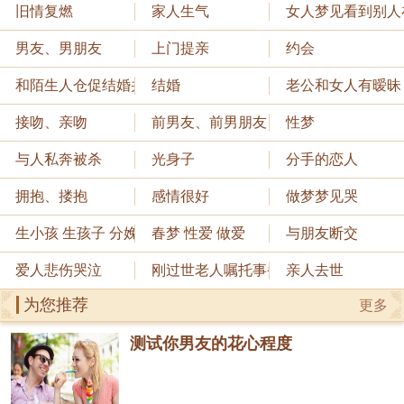
旧情复燃
家人生气
女人梦见看到别人
男友、男朋友
上门提亲
约会
和陌生人仓促结婚并悔婚
结婚
老公和女人有暧昧
接吻、亲吻
前男友、前男朋友
性梦
与人私奔被杀
光身子
分手的恋人
拥抱、搂抱
感情很好
做梦梦见哭
生小孩 生孩子 分娩
春梦 性爱 做爱
与朋友断交
爱人悲伤哭泣
刚过世老人嘱托事务
亲人去世
为您推荐
更多
测试你男友的花心程度