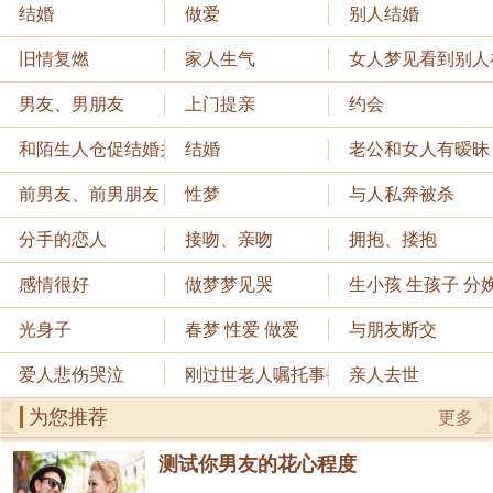
结婚
做爱
别人结婚
旧情复燃
家人生气
女人梦见看到别人
男友、男朋友
上门提亲
约会
和陌生人仓促结婚并悔婚
结婚
老公和女人有暧昧
前男友、前男朋友
性梦
与人私奔被杀
分手的恋人
接吻、亲吻
拥抱、搂抱
感情很好
做梦梦见哭
生小孩 生孩子 分
光身子
春梦 性爱 做爱
与朋友断交
爱人悲伤哭泣
刚过世老人嘱托事务
亲人去世
为您推荐
更多
测试你男友的花心程度