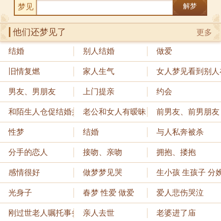
梦见
解梦
他们还梦见了
更多
结婚
别人结婚
做爱
旧情复燃
家人生气
女人梦见看到别人
男友、男朋友
上门提亲
约会
和陌生人仓促结婚并悔婚
老公和女人有暧昧
前男友、前男朋友
性梦
结婚
与人私奔被杀
分手的恋人
接吻、亲吻
拥抱、搂抱
感情很好
做梦梦见哭
生小孩 生孩子 分
光身子
春梦 性爱 做爱
爱人悲伤哭泣
刚过世老人嘱托事务
亲人去世
老婆进了庙