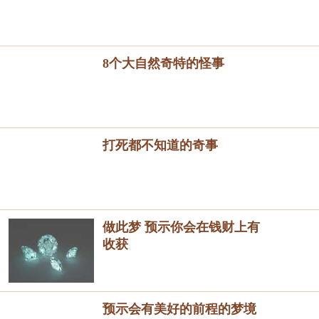
8个大自然奇特的怪事
打死都不知道的奇事
做此梦 预示你会在钱财上有
收获
预示会有美好的前程的梦境