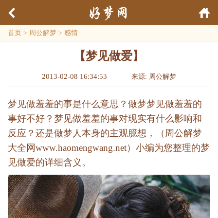
首页
>
周公解梦
>
感情
【梦见做爱】
2013-02-08 16:34:53
来源: 周公解梦
梦见做羞羞的事是什么意思？做梦梦见做羞羞的
事好不好？梦见做羞羞的事对现实有什么影响和
反应？还是做梦人本身的主观臆想，（周公解梦
大全网www.haomengwang.net）小编为您整理的梦
见做爱的详细含义。