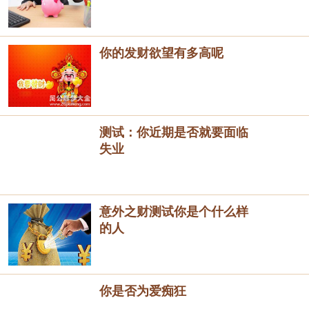
你的发财欲望有多高呢
测试：你近期是否就要面临
失业
意外之财测试你是个什么样
的人
你是否为爱痴狂