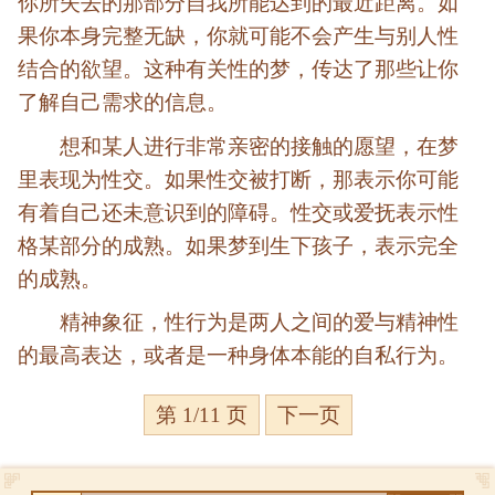
你所失去的那部分自我所能达到的最近距离。如
果你本身完整无缺，你就可能不会产生与别人性
结合的欲望。这种有关性的梦，传达了那些让你
了解自己需求的信息。
想和某人进行非常亲密的接触的愿望，在梦
里表现为性交。如果性交被打断，那表示你可能
有着自己还未意识到的障碍。性交或爱抚表示性
格某部分的成熟。如果梦到生下孩子，表示完全
的成熟。
精神象征，性行为是两人之间的爱与精神性
的最高表达，或者是一种身体本能的自私行为。
第 1/11 页
下一页