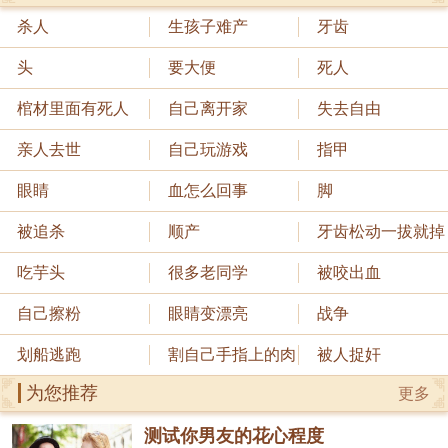
杀人
生孩子难产
牙齿
头
要大便
死人
棺材里面有死人
自己离开家
失去自由
亲人去世
自己玩游戏
指甲
眼睛
血怎么回事
脚
被追杀
顺产
牙齿松动一拔就掉
吃芋头
很多老同学
被咬出血
自己擦粉
眼睛变漂亮
战争
划船逃跑
割自己手指上的肉
被人捉奸
为您推荐
更多
测试你男友的花心程度