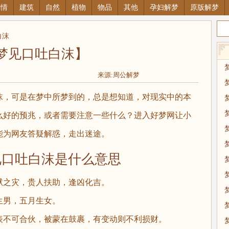
感情
建筑
自然
植物
物品
其他
孕妇解梦
原版解梦
白沫
梦见口吐白沫】
来源:周公解梦
，可是在梦中所梦到的，总是想知道，对现实中的本
么好的预兆，或者需要注意一些什么？进入好梦网让小
能为网友答疑解惑，走出迷途。
吐白沫是什么意思
之灾，贵人扶助，逢凶化吉。
男，五月生女。
不可合伙，被蒙在鼓裹，有变动则不利损财。