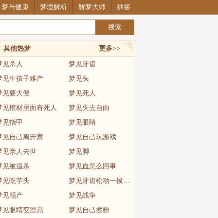
梦与健康
梦境解析
解梦大师
抽签
其他热梦
更多>>
梦见杀人
梦见牙齿
梦见生孩子难产
梦见头
梦见要大便
梦见死人
梦见棺材里面有死人
梦见失去自由
梦见指甲
梦见眼睛
梦见自己离开家
梦见自己玩游戏
梦见亲人去世
梦见脚
梦见被追杀
梦见血怎么回事
梦见吃芋头
梦见牙齿松动一拔就掉
梦见顺产
梦见战争
梦见眼睛变漂亮
梦见自己擦粉