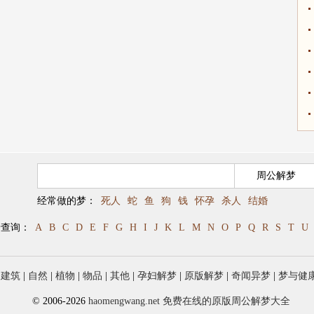
经常做的梦：
死人
蛇
鱼
狗
钱
怀孕
杀人
结婚
母查询：
A
B
C
D
E
F
G
H
I
J
K
L
M
N
O
P
Q
R
S
T
U
|
建筑
|
自然
|
植物
|
物品
|
其他
|
孕妇解梦
|
原版解梦
|
奇闻异梦
|
梦与健
© 2006-2026
haomengwang.net 免费在线的原版周公解梦大全