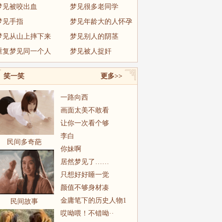
梦见被咬出血
梦见很多老同学
梦见手指
梦见年龄大的人怀孕
梦见从山上摔下来
梦见别人的阴茎
重复梦见同一个人
梦见被人捉奸
笑一笑
更多>>
一路向西
画面太美不敢看
让你一次看个够
李白
民间多奇葩
你妹啊
居然梦见了……
只想好好睡一觉
颜值不够身材凑
金庸笔下的历史人物1
民间故事
哎呦喂！不错呦··