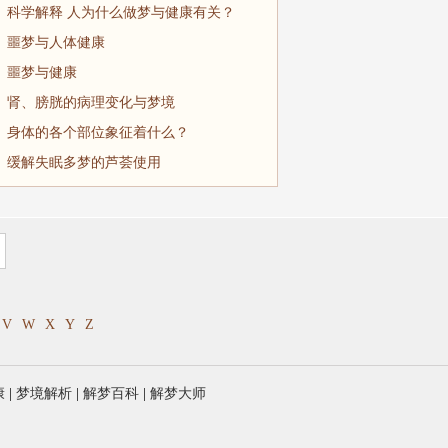
科学解释 人为什么做梦与健康有关？
噩梦与人体健康
噩梦与健康
肾、膀胱的病理变化与梦境
身体的各个部位象征着什么？
缓解失眠多梦的芦荟使用
V
W
X
Y
Z
康
|
梦境解析
|
解梦百科
|
解梦大师