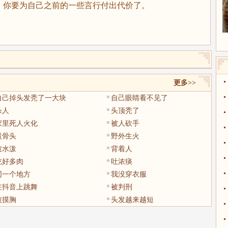
，你要为自己之前的一些言行付出代价了。
更多>>
自己掉头发秃了一大块
自己眼睛看不见了
杀人
头顶秃了
家里死人火化
被人砍手
煮骨头
野外生火
被水泼
背着人
吃好多肉
吐浓痰
同一个地方
我没穿衣服
在抖音上跳舞
被判刑
被摸胸
头发越来越短