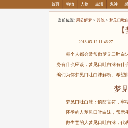
首页
动物
人物
生活
鬼神
当前位置:
周公解梦
>
其他
>
梦见口吐
【
2018-03-12 11:46:27
每个人都会常常做梦见口吐白沫
身有什么应该，梦见口吐白沫有什
编们为你梦见口吐白沫解析。希望
梦见口
梦见口吐白沫：慎防官符，牢狱
怀孕的人梦见口吐白沫，预示生
做生意的人梦见口吐白沫，代表