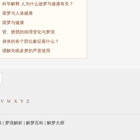
科学解释 人为什么做梦与健康有关？
噩梦与人体健康
噩梦与健康
肾、膀胱的病理变化与梦境
身体的各个部位象征着什么？
缓解失眠多梦的芦荟使用
V
W
X
Y
Z
康
|
梦境解析
|
解梦百科
|
解梦大师