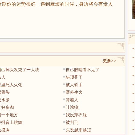
期你的运势很好，遇到麻烦的时候，身边将会有贵人
更多>>
自己掉头发秃了一大块
自己眼睛看不见了
杀人
头顶秃了
家里死人火化
被人砍手
煮骨头
野外生火
被水泼
背着人
吃好多肉
吐浓痰
同一个地方
我没穿衣服
在抖音上跳舞
被判刑
被摸胸
头发越来越短