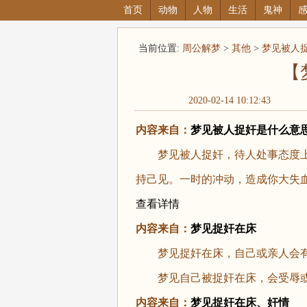
首页
动物
人物
生活
鬼神
当前位置:
周公解梦
>
其他
>
梦见被人
【
2020-02-14 10:12:43
内容来自：
梦见被人捉奸是什么意
梦见被人捉奸，待人处事态度上
持己见。一时的冲动，造成你大失
查看详情
内容来自：
梦见捉奸在床
梦见捉奸在床，自己或亲人会有
梦见自己被捉奸在床，会受辱或
内容来自：
梦见捉奸在床、奸情