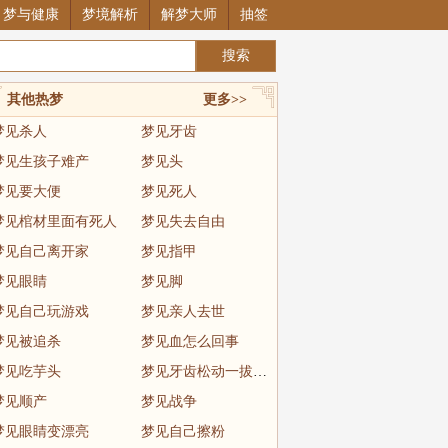
梦与健康
梦境解析
解梦大师
抽签
其他热梦
更多>>
梦见杀人
梦见牙齿
梦见生孩子难产
梦见头
梦见要大便
梦见死人
梦见棺材里面有死人
梦见失去自由
梦见自己离开家
梦见指甲
梦见眼睛
梦见脚
梦见自己玩游戏
梦见亲人去世
梦见被追杀
梦见血怎么回事
梦见吃芋头
梦见牙齿松动一拔就掉
梦见顺产
梦见战争
梦见眼睛变漂亮
梦见自己擦粉