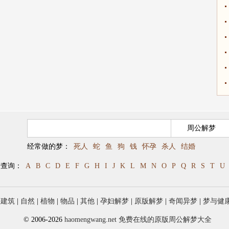
经常做的梦：
死人
蛇
鱼
狗
钱
怀孕
杀人
结婚
母查询：
A
B
C
D
E
F
G
H
I
J
K
L
M
N
O
P
Q
R
S
T
U
|
建筑
|
自然
|
植物
|
物品
|
其他
|
孕妇解梦
|
原版解梦
|
奇闻异梦
|
梦与健
© 2006-2026
haomengwang.net 免费在线的原版周公解梦大全