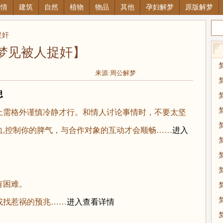
感情
建筑
自然
植物
物品
其他
孕妇解梦
原版解梦
捉奸
梦见被人捉奸】
来源:周公解梦
思
需格外谨慎冷静才行。和情人讨论事情时，不要太坚
血,控制你的脾气，与合作对象的互动才会顺畅……
进入
困难。
找惹祸的预兆……
进入查看详情