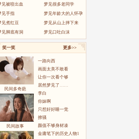
梦见被咬出血
梦见很多老同学
梦见手指
梦见年龄大的人怀孕
梦见煮红豆
梦见从山上摔下来
梦见脚底有洞
梦见口吐白沫
笑一笑
更多>>
一路向西
画面太美不敢看
让你一次看个够
居然梦见了……
民间多奇葩
李白
你妹啊
只想好好睡一觉
撩骚
颜值不够身材凑
民间故事
金庸笔下的历史人物1