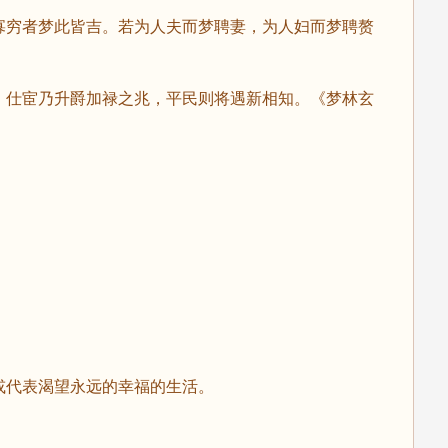
穷者梦此皆吉。若为人夫而梦聘妻，为人妇而梦聘赘
仕宦乃升爵加禄之兆，平民则将遇新相知。《梦林玄
代表渴望永远的幸福的生活。