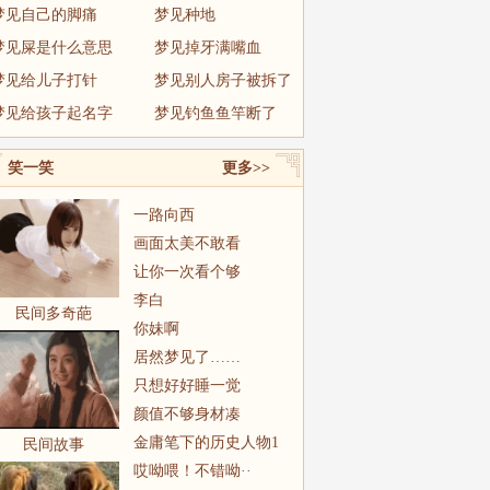
梦见自己的脚痛
梦见种地
梦见屎是什么意思
梦见掉牙满嘴血
梦见给儿子打针
梦见别人房子被拆了
梦见给孩子起名字
梦见钓鱼鱼竿断了
笑一笑
更多>>
一路向西
画面太美不敢看
让你一次看个够
李白
民间多奇葩
你妹啊
居然梦见了……
只想好好睡一觉
颜值不够身材凑
金庸笔下的历史人物1
民间故事
哎呦喂！不错呦··