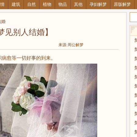
感情
建筑
自然
植物
物品
其他
孕妇解梦
原版解梦
结婚
梦见别人结婚】
来源:周公解梦
职病愈等一切好事的到来。