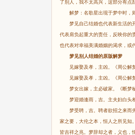
了别人，我不太高兴，这部分有点
解梦：名歌星出现于梦中时，则
梦见自己结婚也代表新生活的开
代表肩负起重大的责任，反映你的
也代表对幸福美满婚姻的渴求，或
梦见别人结婚
的原版解梦
见嫁娶及孝，主凶。《周公解
见嫁娶及孝，主凶。《周公解
梦女出嫁，主必破家。《断梦
梦迎婚逢雨，吉。主夫妇白头相
梦受聘，吉。聘者欲招之来而先
家之要，大伦之本，恒人之所见知
皆吉祥之兆。梦辞却之者，义也，