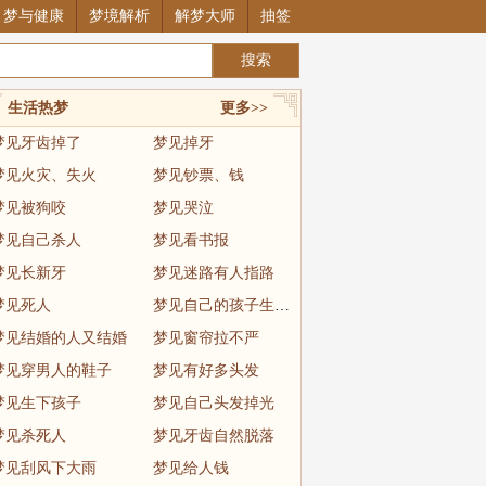
梦与健康
梦境解析
解梦大师
抽签
生活热梦
更多>>
梦见牙齿掉了
梦见掉牙
梦见火灾、失火
梦见钞票、钱
梦见被狗咬
梦见哭泣
梦见自己杀人
梦见看书报
梦见长新牙
梦见迷路有人指路
梦见死人
梦见自己的孩子生病了
梦见结婚的人又结婚
梦见窗帘拉不严
梦见穿男人的鞋子
梦见有好多头发
梦见生下孩子
梦见自己头发掉光
梦见杀死人
梦见牙齿自然脱落
梦见刮风下大雨
梦见给人钱