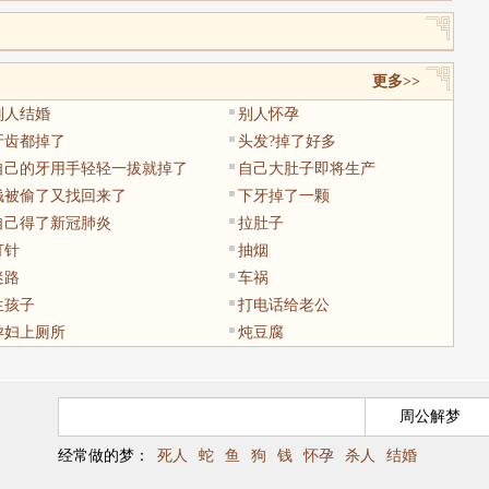
更多>>
别人结婚
别人怀孕
牙齿都掉了
头发?掉了好多
自己的牙用手轻轻一拔就掉了
自己大肚子即将生产
钱被偷了又找回来了
下牙掉了一颗
自己得了新冠肺炎
拉肚子
打针
抽烟
迷路
车祸
生孩子
打电话给老公
孕妇上厕所
炖豆腐
经常做的梦：
死人
蛇
鱼
狗
钱
怀孕
杀人
结婚