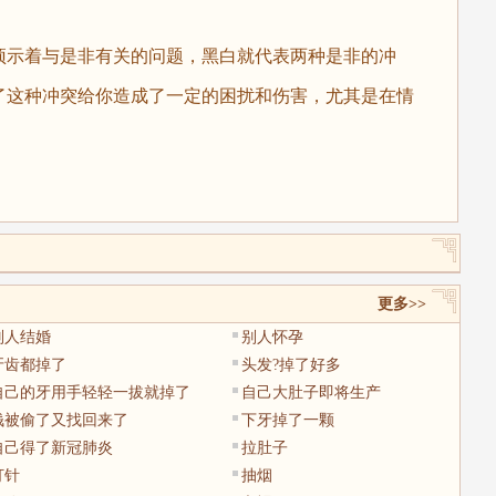
预示着与是非有关的问题，黑白就代表两种是非的冲
了这种冲突给你造成了一定的困扰和伤害，尤其是在情
更多>>
别人结婚
别人怀孕
牙齿都掉了
头发?掉了好多
自己的牙用手轻轻一拔就掉了
自己大肚子即将生产
钱被偷了又找回来了
下牙掉了一颗
自己得了新冠肺炎
拉肚子
打针
抽烟