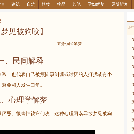
感情
建筑
自然
植物
物品
其他
孕妇解梦
原版解梦
咬
【梦见被狗咬】
来源:周公解梦
一、民间解释
关系，也代表自己被烦恼事纠缠或讨厌的人打扰或有小
，避免和人发生口角。
二、心理学解梦
里厌恶、很害怕被它们咬，这种心理因素导致梦见被狗