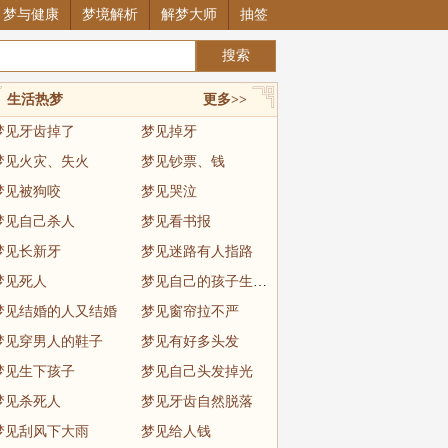
梦与健康
梦境解析
解梦大师
抽签
生活热梦
更多>>
梦见牙齿掉了
梦见掉牙
梦见火灾、失火
梦见钞票、钱
梦见被狗咬
梦见哭泣
梦见自己杀人
梦见看书报
梦见长新牙
梦见迷路有人指路
梦见死人
梦见自己的孩子生病了
梦见结婚的人又结婚
梦见窗帘拉不严
梦见穿男人的鞋子
梦见有好多头发
梦见生下孩子
梦见自己头发掉光
梦见杀死人
梦见牙齿自然脱落
梦见刮风下大雨
梦见给人钱