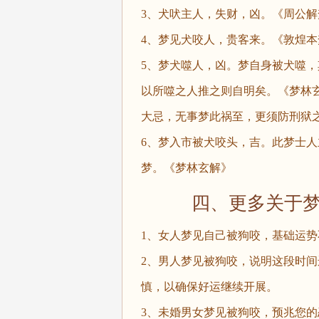
3、犬吠主人，失财，凶。《周公解
4、梦见犬咬人，贵客来。《敦煌本
5、梦犬噬人，凶。梦自身被犬噬
以所噬之人推之则自明矣。《梦林
大忌，无事梦此祸至，更须防刑狱
6、梦入市被犬咬头，吉。此梦士
梦。《梦林玄解》
四、更多关于
1、女人梦见自己被狗咬，基础运
2、男人梦见被狗咬，说明这段时
慎，以确保好运继续开展。
3、未婚男女梦见被狗咬，预兆您