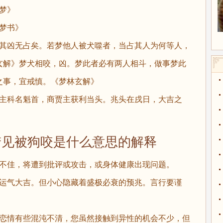
梦》
梦书》
，其凶无占矣。若梦他人被犬噬者，当占其人为何等人，
玄解》梦犬相咬，凶。梦此者必有两人相斗，做事梦此
之事，宜戒慎。《梦林玄解》
人主科名魁首，商贾主获利当头。兆头在戌日，大吉之
梦见被狗咬是什么意思的解释
势不佳，将遭到批评或攻击，或身体健康出现问题。
间运气大吉。但小心隐藏着盛极必衰的预兆。言行要谨
的恋情有些混沌不清，您虽然接触到异性的机会不少，但