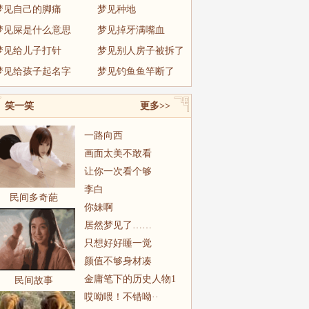
梦见自己的脚痛
梦见种地
梦见屎是什么意思
梦见掉牙满嘴血
梦见给儿子打针
梦见别人房子被拆了
梦见给孩子起名字
梦见钓鱼鱼竿断了
笑一笑
更多>>
一路向西
画面太美不敢看
让你一次看个够
李白
民间多奇葩
你妹啊
居然梦见了……
只想好好睡一觉
颜值不够身材凑
金庸笔下的历史人物1
民间故事
哎呦喂！不错呦··