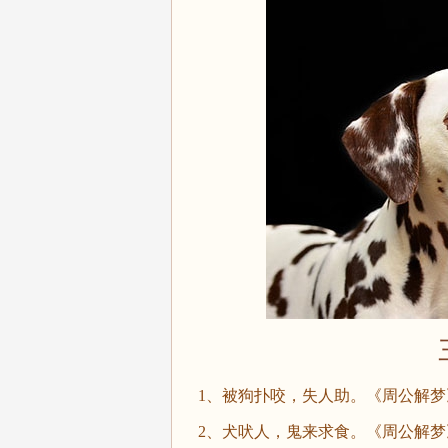
1、被狗扑咬，失人助。《周公解梦
2、犬吠人，鬼来求食。《周公解梦