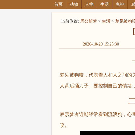
首页
动物
人物
生活
鬼神
当前位置:
周公解梦
>
生活
>
梦见被狗
2020-10-20 15:25:30
梦见被狗咬，代表着人和人之间的
人背后捅刀子，要控制自己的情绪
表示梦者近期经常看到流浪狗，心
咬。