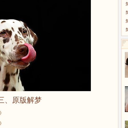
三、原版解梦
》
》