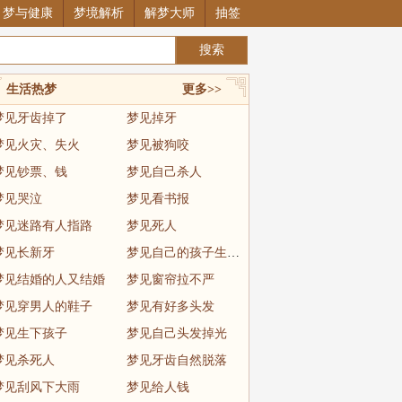
梦与健康
梦境解析
解梦大师
抽签
生活热梦
更多>>
梦见牙齿掉了
梦见掉牙
梦见火灾、失火
梦见被狗咬
梦见钞票、钱
梦见自己杀人
梦见哭泣
梦见看书报
梦见迷路有人指路
梦见死人
梦见长新牙
梦见自己的孩子生病了
梦见结婚的人又结婚
梦见窗帘拉不严
梦见穿男人的鞋子
梦见有好多头发
梦见生下孩子
梦见自己头发掉光
梦见杀死人
梦见牙齿自然脱落
梦见刮风下大雨
梦见给人钱