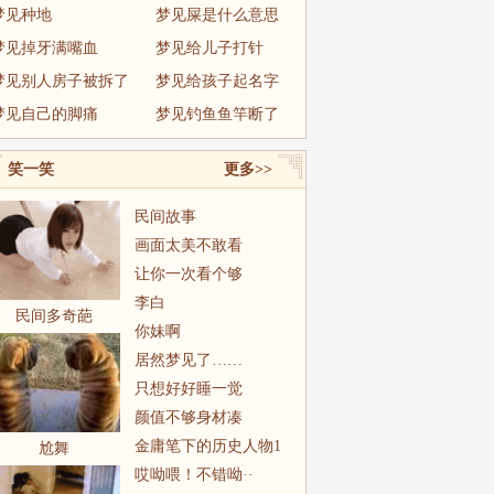
梦见种地
梦见屎是什么意思
梦见掉牙满嘴血
梦见给儿子打针
梦见别人房子被拆了
梦见给孩子起名字
梦见自己的脚痛
梦见钓鱼鱼竿断了
笑一笑
更多>>
民间故事
画面太美不敢看
让你一次看个够
李白
民间多奇葩
你妹啊
居然梦见了……
只想好好睡一觉
颜值不够身材凑
金庸笔下的历史人物1
尬舞
哎呦喂！不错呦··