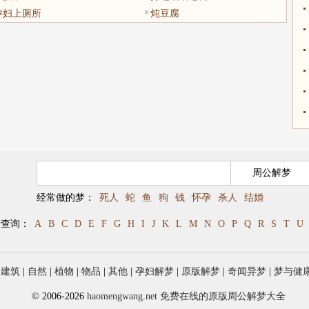
孕妇上厕所
炖豆腐
经常做的梦：
死人
蛇
鱼
狗
钱
怀孕
杀人
结婚
母查询：
A
B
C
D
E
F
G
H
I
J
K
L
M
N
O
P
Q
R
S
T
U
|
建筑
|
自然
|
植物
|
物品
|
其他
|
孕妇解梦
|
原版解梦
|
奇闻异梦
|
梦与健
© 2006-2026
haomengwang.net 免费在线的原版周公解梦大全