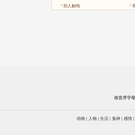
别人触电
按音序字
动物
|
人物
|
生活
|
鬼神
|
感情