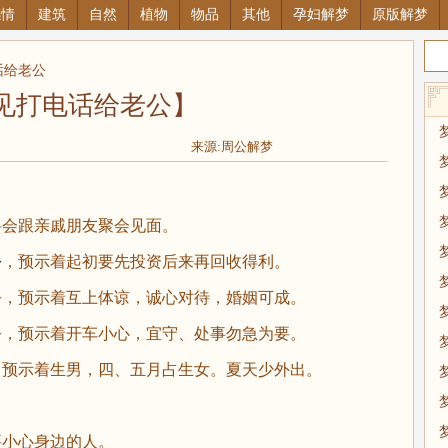
感情
建筑
自然
植物
物品
其他
孕妇解梦
原版解梦
话给老公
见打电话给老公】
来源:周公解梦
会跟亲戚朋友聚会见面。
公
，预示着起初要先投资后来再回收得利。
，预示着互上体谅，诚心对待，婚姻可成。
，预示着开车小心，宜守、处事勿急为要。
预示着生男，四、五月占生女。夏天少外出。
小心身边的人。