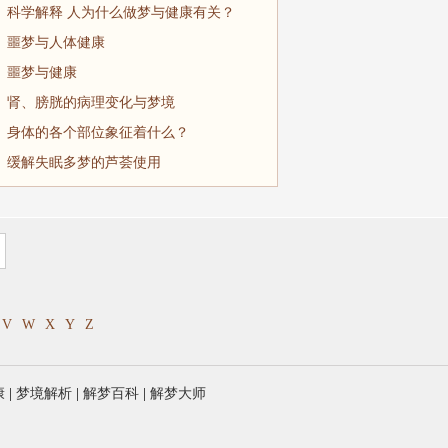
科学解释 人为什么做梦与健康有关？
噩梦与人体健康
噩梦与健康
肾、膀胱的病理变化与梦境
身体的各个部位象征着什么？
缓解失眠多梦的芦荟使用
V
W
X
Y
Z
康
|
梦境解析
|
解梦百科
|
解梦大师