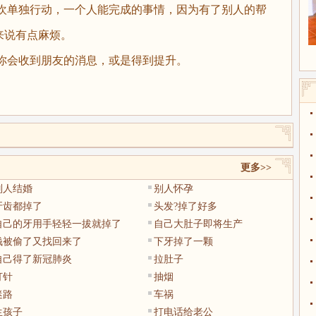
欢单独行动，一个人能完成的事情，因为有了别人的帮
来说有点麻烦。
你会收到朋友的消息，或是得到提升。
更多>>
别人结婚
别人怀孕
牙齿都掉了
头发?掉了好多
自己的牙用手轻轻一拔就掉了
自己大肚子即将生产
钱被偷了又找回来了
下牙掉了一颗
自己得了新冠肺炎
拉肚子
打针
抽烟
迷路
车祸
生孩子
打电话给老公