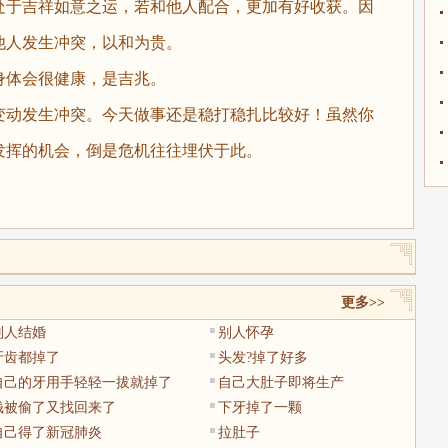
于吉祥如意之运，若和他人配合，更加有好收获。因
他人发生冲突，以和为贵。
体会很健康，是吉兆。
动发生冲突。今天做事还是稳打稳扎比较好！虽然你
发挥的机会，倒是危机往往埋伏于此。
更多>>
别人结婚
别人怀孕
牙齿都掉了
头发?掉了好多
自己的牙用手轻轻一拔就掉了
自己大肚子即将生产
钱被偷了又找回来了
下牙掉了一颗
自己得了新冠肺炎
拉肚子