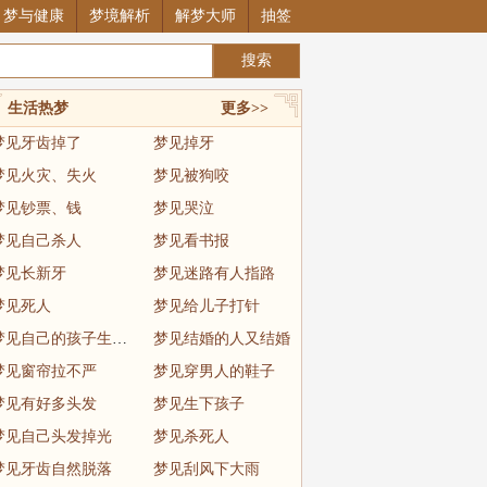
梦与健康
梦境解析
解梦大师
抽签
生活热梦
更多>>
梦见牙齿掉了
梦见掉牙
梦见火灾、失火
梦见被狗咬
梦见钞票、钱
梦见哭泣
梦见自己杀人
梦见看书报
梦见长新牙
梦见迷路有人指路
梦见死人
梦见给儿子打针
梦见自己的孩子生病了
梦见结婚的人又结婚
梦见窗帘拉不严
梦见穿男人的鞋子
梦见有好多头发
梦见生下孩子
梦见自己头发掉光
梦见杀死人
梦见牙齿自然脱落
梦见刮风下大雨