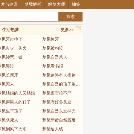
梦与健康
梦境解析
解梦大师
抽签
生活热梦
更多>>
梦见牙齿掉了
梦见掉牙
梦见火灾、失火
梦见被狗咬
梦见钞票、钱
梦见自己杀人
梦见哭泣
梦见看书报
梦见长新牙
梦见迷路有人指路
梦见死人
梦见自己的孩子生病了
梦见结婚的人又结婚
梦见窗帘拉不严
梦见穿男人的鞋子
梦见有好多头发
梦见生下孩子
梦见自己头发掉光
梦见杀死人
梦见牙齿自然脱落
梦见刮风下大雨
梦见给人钱