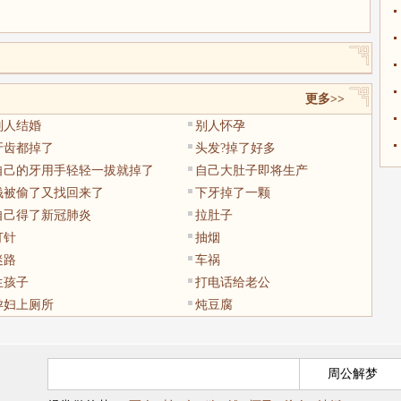
更多>>
别人结婚
别人怀孕
牙齿都掉了
头发?掉了好多
自己的牙用手轻轻一拔就掉了
自己大肚子即将生产
钱被偷了又找回来了
下牙掉了一颗
自己得了新冠肺炎
拉肚子
打针
抽烟
迷路
车祸
生孩子
打电话给老公
孕妇上厕所
炖豆腐