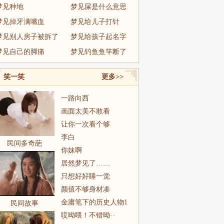
梦见种地
梦见屎是什么意思
梦见掉牙满嘴血
梦见给儿子打针
梦见别人房子被拆了
梦见给孩子起名字
梦见自己的脚痛
梦见钓鱼鱼竿断了
笑一笑
更多>>
一路向西
画面太美不敢看
让你一次看个够
李白
民间多奇葩
你妹啊
居然梦见了……
只想好好睡一觉
颜值不够身材凑
金庸笔下的历史人物1
民间故事
哎呦喂！不错呦··