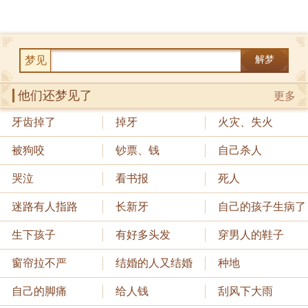
梦见
解梦
他们还梦见了
更多
牙齿掉了
掉牙
火灾、失火
被狗咬
钞票、钱
自己杀人
哭泣
看书报
死人
迷路有人指路
长新牙
自己的孩子生病了
生下孩子
有好多头发
穿男人的鞋子
窗帘拉不严
结婚的人又结婚
种地
自己的脚痛
给人钱
刮风下大雨