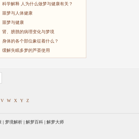
科学解释 人为什么做梦与健康有关？
噩梦与人体健康
噩梦与健康
肾、膀胱的病理变化与梦境
身体的各个部位象征着什么？
缓解失眠多梦的芦荟使用
V
W
X
Y
Z
康
|
梦境解析
|
解梦百科
|
解梦大师