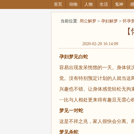
首页
动物
人物
生活
鬼神
当前位置:
周公解梦
>
孕妇解梦
>
怀孕
【
2020-02-20 16:14:09
孕妇梦见白蛇
容易出现发呆恍惚的一天。身体状
觉。没有特别预定计划的人就当这
兴趣也不错。让身体感觉轻松无拘
┅比与人相处更来得有趣且无需心
梦见一对蛇
这是不祥之兆，家人很快会分离。
梦见杀蛇