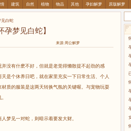
感情
建筑
自然
植物
物品
其他
孕妇解梦
原版解梦
梦见白蛇
怀孕梦见白蛇】
来源:周公解梦
况并没有什麽不好，但就是老觉得懒散提不起劲的感
两天是个休养日吧，就在家里充实一下日常生活、个人
束材质的服装是这两天转换气氛的关键喔。与宠物玩耍
机。
商人梦见一对蛇，则暗示着要发大财。