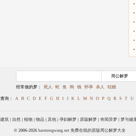
经常做的梦：
死人
蛇
鱼
狗
钱
怀孕
杀人
结婚
母查询：
A
B
C
D
E
F
G
H
I
J
K
L
M
N
O
P
Q
R
S
T
U
|
建筑
|
自然
|
植物
|
物品
|
其他
|
孕妇解梦
|
原版解梦
|
奇闻异梦
|
梦与健
© 2006-2026
haomengwang.net 免费在线的原版周公解梦大全