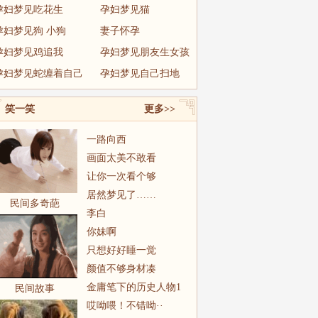
孕妇梦见吃花生
孕妇梦见猫
孕妇梦见狗 小狗
妻子怀孕
孕妇梦见鸡追我
孕妇梦见朋友生女孩
孕妇梦见蛇缠着自己
孕妇梦见自己扫地
笑一笑
更多>>
一路向西
画面太美不敢看
让你一次看个够
居然梦见了……
民间多奇葩
李白
你妹啊
只想好好睡一觉
颜值不够身材凑
金庸笔下的历史人物1
民间故事
哎呦喂！不错呦··