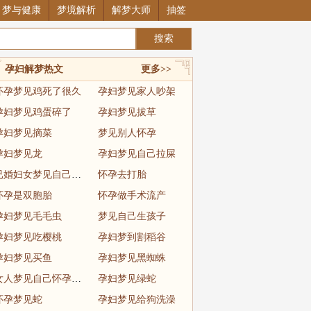
梦与健康
梦境解析
解梦大师
抽签
孕妇解梦热文
更多>>
怀孕梦见鸡死了很久
孕妇梦见家人吵架
孕妇梦见鸡蛋碎了
孕妇梦见拔草
孕妇梦见摘菜
梦见别人怀孕
孕妇梦见龙
孕妇梦见自己拉屎
已婚妇女梦见自己怀孕快生了
怀孕去打胎
怀孕是双胞胎
怀孕做手术流产
孕妇梦见毛毛虫
梦见自己生孩子
孕妇梦见吃樱桃
孕妇梦到割稻谷
孕妇梦见买鱼
孕妇梦见黑蜘蛛
女人梦见自己怀孕见红
孕妇梦见绿蛇
怀孕梦见蛇
孕妇梦见给狗洗澡