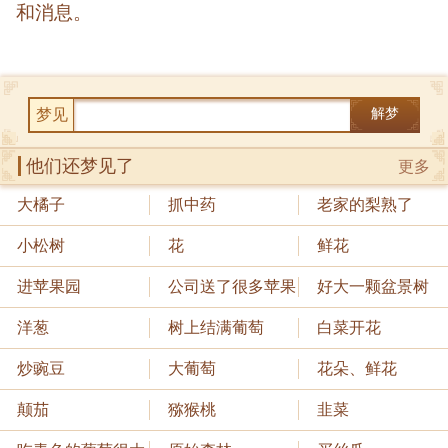
和消息。
梦见
解梦
他们还梦见了
更多
大橘子
抓中药
老家的梨熟了
小松树
花
鲜花
进苹果园
公司送了很多苹果
好大一颗盆景树
洋葱
树上结满葡萄
白菜开花
炒豌豆
大葡萄
花朵、鲜花
颠茄
猕猴桃
韭菜