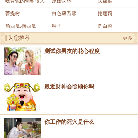
吃青色的葡萄很大
原始森林
买丝瓜
菩提树
白色康乃馨
挖莲藕
偷西瓜,摘西瓜
种子
圆白菜
为您推荐
更多
测试你男友的花心程度
最近财神会照顾你吗
你工作的死穴是什么